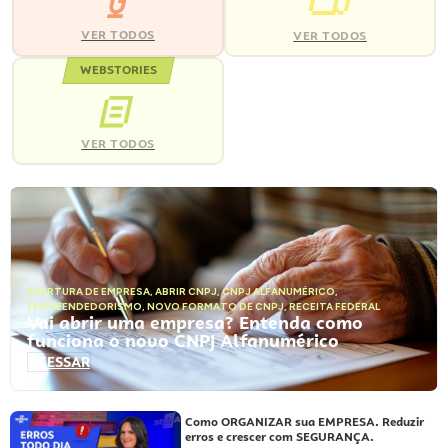
VER TODOS
VER TODOS
WEBSTORIES
VER TODOS
ABERTURA DE EMPRESA
,
ABRIR CNPJ
,
CNPJ ALFANUMÉRICO
,
EMPREENDEDORISMO
,
NOVO FORMATO DE CNPJ
,
RECEITA FEDERAL
Vai abrir uma empresa? Entenda como
funciona o novo CNPJ Alfanumérico
ACESSAR
Como ORGANIZAR sua EMPRESA. Reduzir
erros e crescer com SEGURANÇA.