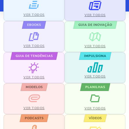
VER TODOS
VER TODOS
EBOOKS
GUIA DE INOVAÇÃO
VER TODOS
VER TODOS
GUIA DE TENDÊNCIAS
IMPULSIONA
VER TODOS
VER TODOS
MODELOS
PLANILHAS
VER TODOS
VER TODOS
PODCASTS
VÍDEOS