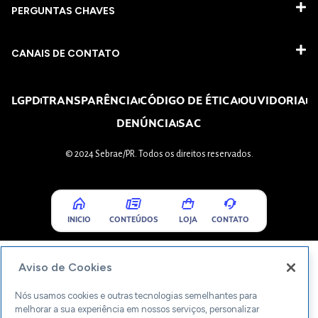
PERGUNTAS CHAVES​
CANAIS DE CONTATO
LGPD
TRANSPARÊNCIA
CÓDIGO DE ÉTICA
OUVIDORIA
DENÚNCIA
SAC
© 2024 Sebrae/PR. Todos os direitos reservados.
INICIO
CONTEÚDOS
LOJA
CONTATO
Aviso de Cookies
Nós usamos cookies e outras tecnologias semelhantes para
melhorar a sua experiência em nossos serviços, personalizar