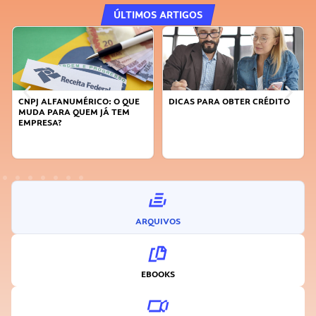
ÚLTIMOS ARTIGOS
: O QUE
DICAS PARA OBTER CRÉDITO
FAÇA A DIFERENÇA: SEJA
 TEM
SUSTENTÁVEL, SEJA
INOVADOR
ARQUIVOS
EBOOKS