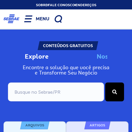
SOBRE
FALE CONOSCO
ENDEREÇOS
MENU
CONTEÚDOS GRATUITOS
Explore
N
o
s
s
o
s
A
Encontre a solução que você precisa
e Transforme Seu Negócio
ARQUIVOS
ARTIGOS