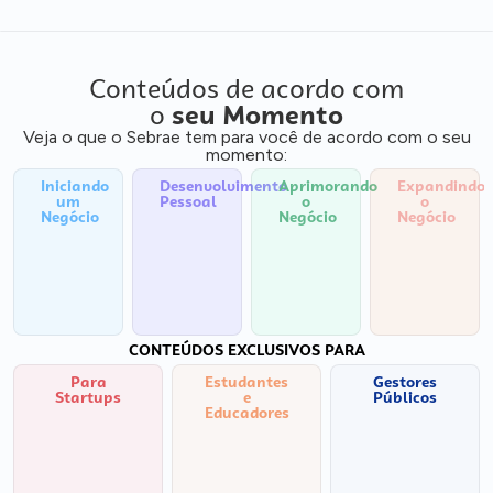
Conteúdos de acordo com
o
seu Momento
Veja o que o Sebrae tem para você de acordo com o seu
momento:
Iniciando
Desenvolvimento
Aprimorando
Expandindo
um
Pessoal
o
o
Negócio
Negócio
Negócio
CONTEÚDOS EXCLUSIVOS PARA
Para
Estudantes
Gestores
Startups
e
Públicos
Educadores