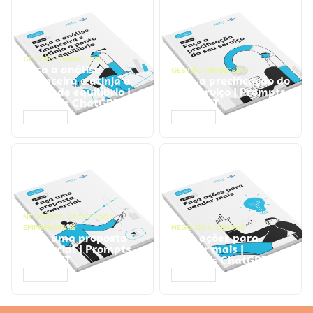
GESTÃO FINANCEIRA
Faça a análise
GESTÃO FINANCEIRA
financeira e atinja o
Faça a precificação do
ponto de equilíbrio |
seu serviço | Prompts
Prompts ChatGPT
ChatGPT
ACESSAR
ACESSAR
NEGÓCIOS
,
PROCESSOS
EMPRESARIAIS
NEGÓCIOS
,
VENDAS
Faça uma proposta
Faça ações para
comercial | Prompts
vender mais |
ChatGPT
Prompts ChatGPT
ACESSAR
ACESSAR