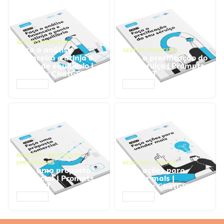
GESTÃO FINANCEIRA
Faça a análise
GESTÃO FINANCEIRA
financeira e atinja o
Faça a precificação do
ponto de equilíbrio |
seu serviço | Prompts
Prompts ChatGPT
ChatGPT
ACESSAR
ACESSAR
NEGÓCIOS
,
PROCESSOS
EMPRESARIAIS
NEGÓCIOS
,
VENDAS
Faça uma proposta
Faça ações para
comercial | Prompts
vender mais |
ChatGPT
Prompts ChatGPT
ACESSAR
ACESSAR