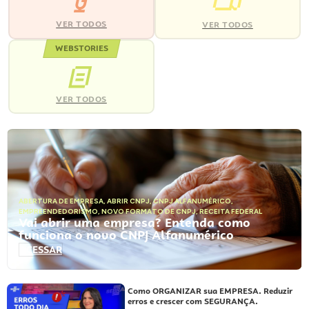
VER TODOS
VER TODOS
WEBSTORIES
VER TODOS
ABERTURA DE EMPRESA
,
ABRIR CNPJ
,
CNPJ ALFANUMÉRICO
,
EMPREENDEDORISMO
,
NOVO FORMATO DE CNPJ
,
RECEITA FEDERAL
Vai abrir uma empresa? Entenda como
funciona o novo CNPJ Alfanumérico
ACESSAR
Como ORGANIZAR sua EMPRESA. Reduzir
erros e crescer com SEGURANÇA.