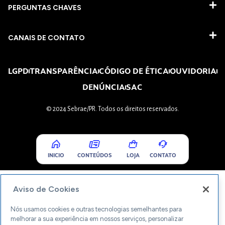
PERGUNTAS CHAVES​
CANAIS DE CONTATO
LGPD
TRANSPARÊNCIA
CÓDIGO DE ÉTICA
OUVIDORIA
DENÚNCIA
SAC
© 2024 Sebrae/PR. Todos os direitos reservados.
INICIO
CONTEÚDOS
LOJA
CONTATO
Aviso de Cookies
Nós usamos cookies e outras tecnologias semelhantes para
melhorar a sua experiência em nossos serviços, personalizar