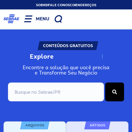
SOBRE
FALE CONOSCO
ENDEREÇOS
MENU
CONTEÚDOS GRATUITOS
Explore
N
o
s
s
o
s
A
Encontre a solução que você precisa
e Transforme Seu Negócio
ARQUIVOS
ARTIGOS