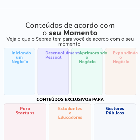
Conteúdos de acordo com
o
seu Momento
Veja o que o Sebrae tem para você de acordo com o seu
momento:
Iniciando
Desenvolvimento
Aprimorando
Expandindo
um
Pessoal
o
o
Negócio
Negócio
Negócio
CONTEÚDOS EXCLUSIVOS PARA
Para
Estudantes
Gestores
Startups
e
Públicos
Educadores