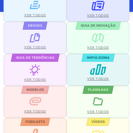
VER TODOS
VER TODOS
EBOOKS
GUIA DE INOVAÇÃO
VER TODOS
VER TODOS
GUIA DE TENDÊNCIAS
IMPULSIONA
VER TODOS
VER TODOS
MODELOS
PLANILHAS
VER TODOS
VER TODOS
PODCASTS
VÍDEOS