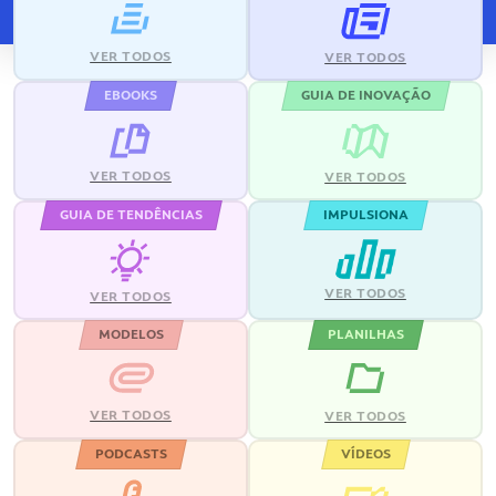
VER TODOS
VER TODOS
EBOOKS
GUIA DE INOVAÇÃO
VER TODOS
VER TODOS
GUIA DE TENDÊNCIAS
IMPULSIONA
VER TODOS
VER TODOS
MODELOS
PLANILHAS
VER TODOS
VER TODOS
PODCASTS
VÍDEOS