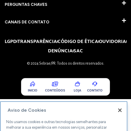
PERGUNTAS CHAVES​
CANAIS DE CONTATO
LGPD
TRANSPARÊNCIA
CÓDIGO DE ÉTICA
OUVIDORIA
DENÚNCIA
SAC
© 2024 Sebrae/PR. Todos os direitos reservados.
INICIO
CONTEÚDOS
LOJA
CONTATO
Aviso de Cookies
Nós usamos cookies e outras tecnologias semelhantes para
melhorar a sua experiência em nossos serviços, personalizar