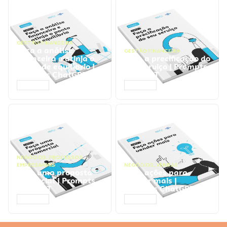
GESTÃO FINANCEIRA
Faça a análise
GESTÃO FINANCEIRA
financeira e atinja o
Faça a precificação do
ponto de equilíbrio |
seu serviço | Prompts
Prompts ChatGPT
ChatGPT
ACESSAR
ACESSAR
NEGÓCIOS
,
PROCESSOS
EMPRESARIAIS
NEGÓCIOS
,
VENDAS
Faça uma proposta
Faça ações para
comercial | Prompts
vender mais |
ChatGPT
Prompts ChatGPT
ACESSAR
ACESSAR