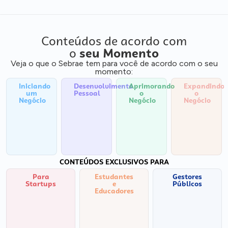
Conteúdos de acordo com
o
seu Momento
Veja o que o Sebrae tem para você de acordo com o seu
momento:
Iniciando
Desenvolvimento
Aprimorando
Expandindo
um
Pessoal
o
o
Negócio
Negócio
Negócio
CONTEÚDOS EXCLUSIVOS PARA
Para
Estudantes
Gestores
Startups
e
Públicos
Educadores