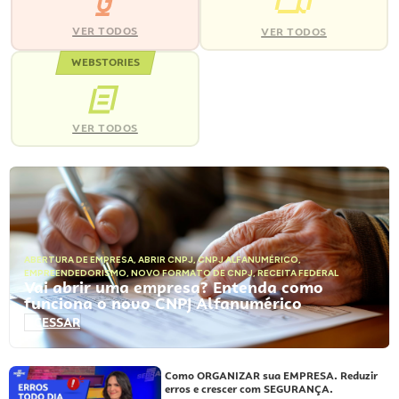
VER TODOS
VER TODOS
WEBSTORIES
VER TODOS
ABERTURA DE EMPRESA
,
ABRIR CNPJ
,
CNPJ ALFANUMÉRICO
,
EMPREENDEDORISMO
,
NOVO FORMATO DE CNPJ
,
RECEITA FEDERAL
Vai abrir uma empresa? Entenda como
funciona o novo CNPJ Alfanumérico
ACESSAR
Como ORGANIZAR sua EMPRESA. Reduzir
erros e crescer com SEGURANÇA.