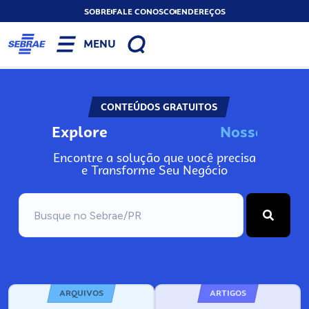
SOBRE
FALE CONOSCO
ENDEREÇOS
MENU
CONTEÚDOS GRATUITOS
Explore
N
o
s
s
o
s
I
n
f
Encontre a solução que você precisa
e Transforme Seu Negócio
ARQUIVOS
ARTIGOS