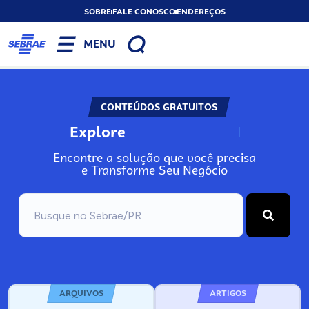
SOBRE
FALE CONOSCO
ENDEREÇOS
MENU
CONTEÚDOS GRATUITOS
Explore
N
o
s
s
o
s
A
Encontre a solução que você precisa
e Transforme Seu Negócio
ARQUIVOS
ARTIGOS