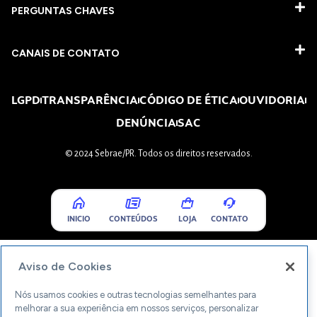
PERGUNTAS CHAVES​
CANAIS DE CONTATO
LGPD
TRANSPARÊNCIA
CÓDIGO DE ÉTICA
OUVIDORIA
DENÚNCIA
SAC
© 2024 Sebrae/PR. Todos os direitos reservados.
INICIO
CONTEÚDOS
LOJA
CONTATO
Aviso de Cookies
Nós usamos cookies e outras tecnologias semelhantes para
melhorar a sua experiência em nossos serviços, personalizar