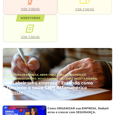
VER TODOS
VER TODOS
WEBSTORIES
VER TODOS
ABERTURA DE EMPRESA
,
ABRIR CNPJ
,
CNPJ ALFANUMÉRICO
,
EMPREENDEDORISMO
,
NOVO FORMATO DE CNPJ
,
RECEITA FEDERAL
Vai abrir uma empresa? Entenda como
funciona o novo CNPJ Alfanumérico
ACESSAR
Como ORGANIZAR sua EMPRESA. Reduzir
erros e crescer com SEGURANÇA.