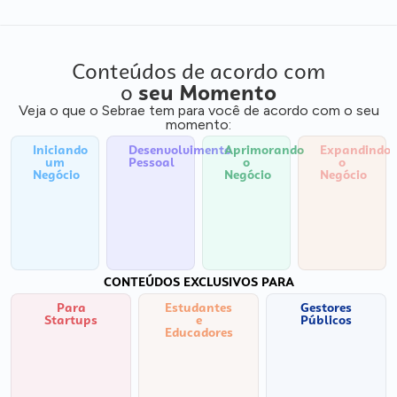
Conteúdos de acordo com
o
seu Momento
Veja o que o Sebrae tem para você de acordo com o seu
momento:
Iniciando
Desenvolvimento
Aprimorando
Expandindo
um
Pessoal
o
o
Negócio
Negócio
Negócio
CONTEÚDOS EXCLUSIVOS PARA
Para
Estudantes
Gestores
Startups
e
Públicos
Educadores