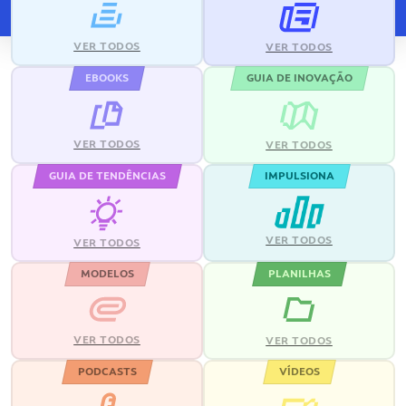
VER TODOS
VER TODOS
EBOOKS
GUIA DE INOVAÇÃO
VER TODOS
VER TODOS
GUIA DE TENDÊNCIAS
IMPULSIONA
VER TODOS
VER TODOS
MODELOS
PLANILHAS
VER TODOS
VER TODOS
PODCASTS
VÍDEOS