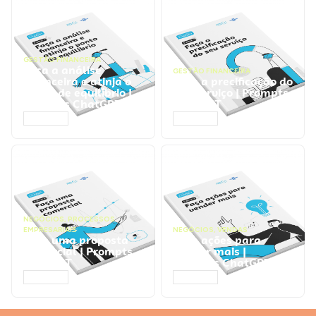
GESTÃO FINANCEIRA
Faça a análise
GESTÃO FINANCEIRA
financeira e atinja o
Faça a precificação do
ponto de equilíbrio |
seu serviço | Prompts
Prompts ChatGPT
ChatGPT
ACESSAR
ACESSAR
NEGÓCIOS
,
PROCESSOS
EMPRESARIAIS
NEGÓCIOS
,
VENDAS
Faça uma proposta
Faça ações para
comercial | Prompts
vender mais |
ChatGPT
Prompts ChatGPT
ACESSAR
ACESSAR