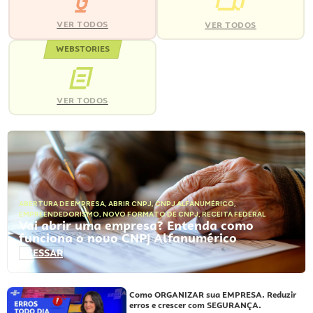
VER TODOS
VER TODOS
WEBSTORIES
VER TODOS
ABERTURA DE EMPRESA
,
ABRIR CNPJ
,
CNPJ ALFANUMÉRICO
,
EMPREENDEDORISMO
,
NOVO FORMATO DE CNPJ
,
RECEITA FEDERAL
Vai abrir uma empresa? Entenda como
funciona o novo CNPJ Alfanumérico
ACESSAR
Como ORGANIZAR sua EMPRESA. Reduzir
erros e crescer com SEGURANÇA.