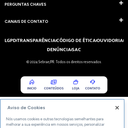
PERGUNTAS CHAVES​
CANAIS DE CONTATO
LGPD
TRANSPARÊNCIA
CÓDIGO DE ÉTICA
OUVIDORIA
DENÚNCIA
SAC
© 2024 Sebrae/PR. Todos os direitos reservados.
INICIO
CONTEÚDOS
LOJA
CONTATO
Aviso de Cookies
Nós usamos cookies e outras tecnologias semelhantes para
melhorar a sua experiência em nossos serviços, personalizar