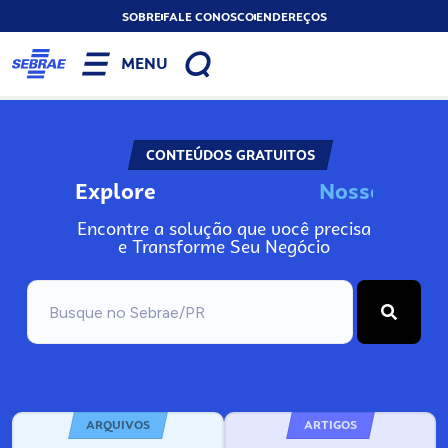
SOBRE
FALE CONOSCO
ENDEREÇOS
MENU
CONTEÚDOS GRATUITOS
Explore
N
o
s
s
o
s
I
n
Encontre a solução que você precisa
e Transforme Seu Negócio
ARQUIVOS
ARTIGOS