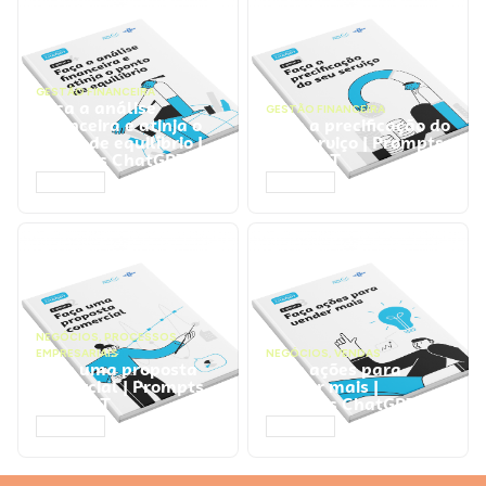
GESTÃO FINANCEIRA
Faça a análise
GESTÃO FINANCEIRA
financeira e atinja o
Faça a precificação do
ponto de equilíbrio |
seu serviço | Prompts
Prompts ChatGPT
ChatGPT
ACESSAR
ACESSAR
NEGÓCIOS
,
PROCESSOS
EMPRESARIAIS
NEGÓCIOS
,
VENDAS
Faça uma proposta
Faça ações para
comercial | Prompts
vender mais |
ChatGPT
Prompts ChatGPT
ACESSAR
ACESSAR