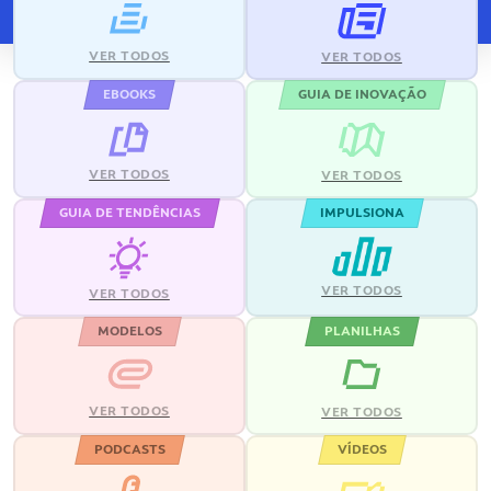
VER TODOS
VER TODOS
EBOOKS
GUIA DE INOVAÇÃO
VER TODOS
VER TODOS
GUIA DE TENDÊNCIAS
IMPULSIONA
VER TODOS
VER TODOS
MODELOS
PLANILHAS
VER TODOS
VER TODOS
PODCASTS
VÍDEOS