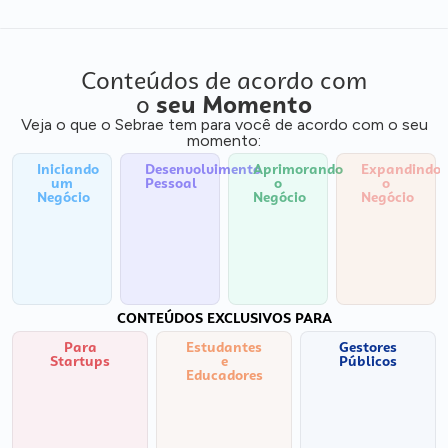
Conteúdos de acordo com
o
seu Momento
Veja o que o Sebrae tem para você de acordo com o seu
momento:
Iniciando
Desenvolvimento
Aprimorando
Expandindo
um
Pessoal
o
o
Negócio
Negócio
Negócio
CONTEÚDOS EXCLUSIVOS PARA
Para
Estudantes
Gestores
Startups
e
Públicos
Educadores