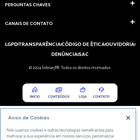
PERGUNTAS CHAVES​
CANAIS DE CONTATO
LGPD
TRANSPARÊNCIA
CÓDIGO DE ÉTICA
OUVIDORIA
DENÚNCIA
SAC
© 2024 Sebrae/PR. Todos os direitos reservados.
INICIO
CONTEÚDOS
LOJA
CONTATO
Aviso de Cookies
Nós usamos cookies e outras tecnologias semelhantes para
melhorar a sua experiência em nossos serviços, personalizar