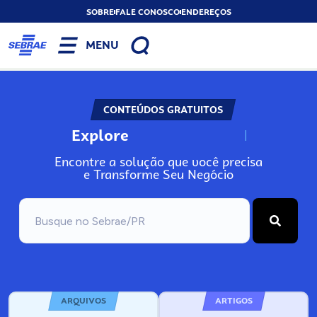
SOBRE
FALE CONOSCO
ENDEREÇOS
MENU
CONTEÚDOS GRATUITOS
Explore
N
o
s
s
o
s
A
Encontre a solução que você precisa
e Transforme Seu Negócio
ARQUIVOS
ARTIGOS