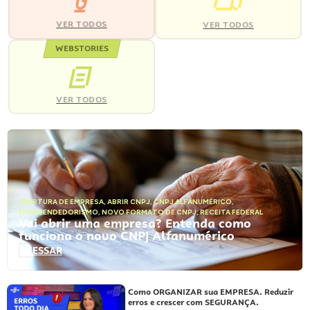
VER TODOS
VER TODOS
WEBSTORIES
VER TODOS
ABERTURA DE EMPRESA
,
ABRIR CNPJ
,
CNPJ ALFANUMÉRICO
,
EMPREENDEDORISMO
,
NOVO FORMATO DE CNPJ
,
RECEITA FEDERAL
Vai abrir uma empresa? Entenda como
funciona o novo CNPJ Alfanumérico
ACESSAR
Como ORGANIZAR sua EMPRESA. Reduzir
erros e crescer com SEGURANÇA.