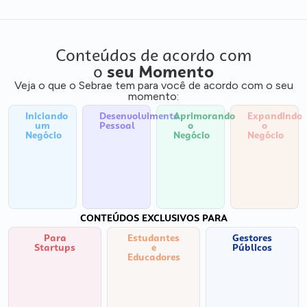
Conteúdos de acordo com
o
seu Momento
Veja o que o Sebrae tem para você de acordo com o seu
momento:
Iniciando
Desenvolvimento
Aprimorando
Expandindo
um
Pessoal
o
o
Negócio
Negócio
Negócio
CONTEÚDOS EXCLUSIVOS PARA
Para
Estudantes
Gestores
Startups
e
Públicos
Educadores