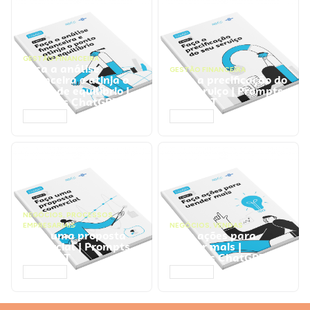
GESTÃO FINANCEIRA
Faça a análise
GESTÃO FINANCEIRA
financeira e atinja o
Faça a precificação do
ponto de equilíbrio |
seu serviço | Prompts
Prompts ChatGPT
ChatGPT
ACESSAR
ACESSAR
NEGÓCIOS
,
PROCESSOS
EMPRESARIAIS
NEGÓCIOS
,
VENDAS
Faça uma proposta
Faça ações para
comercial | Prompts
vender mais |
ChatGPT
Prompts ChatGPT
ACESSAR
ACESSAR