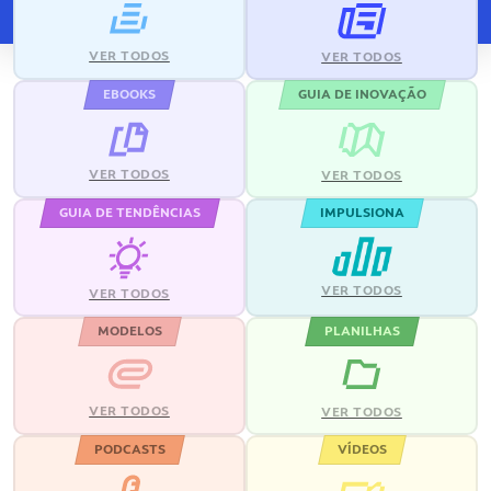
VER TODOS
VER TODOS
EBOOKS
GUIA DE INOVAÇÃO
VER TODOS
VER TODOS
GUIA DE TENDÊNCIAS
IMPULSIONA
VER TODOS
VER TODOS
MODELOS
PLANILHAS
VER TODOS
VER TODOS
PODCASTS
VÍDEOS