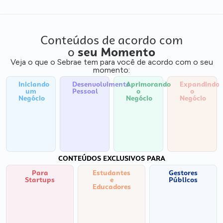
Conteúdos de acordo com
o
seu Momento
Veja o que o Sebrae tem para você de acordo com o seu
momento:
Iniciando
Desenvolvimento
Aprimorando
Expandindo
um
Pessoal
o
o
Negócio
Negócio
Negócio
CONTEÚDOS EXCLUSIVOS PARA
Para
Estudantes
Gestores
Startups
e
Públicos
Educadores