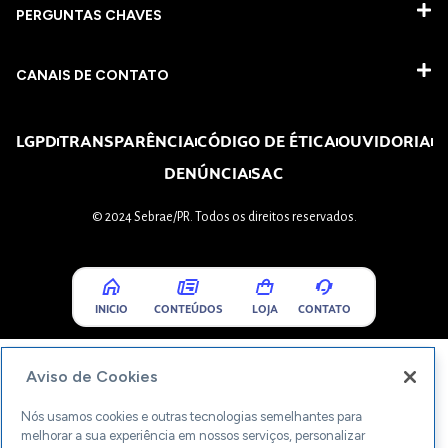
PERGUNTAS CHAVES​
CANAIS DE CONTATO
LGPD
TRANSPARÊNCIA
CÓDIGO DE ÉTICA
OUVIDORIA
DENÚNCIA
SAC
© 2024 Sebrae/PR. Todos os direitos reservados.
INICIO
CONTEÚDOS
LOJA
CONTATO
Aviso de Cookies
Nós usamos cookies e outras tecnologias semelhantes para
melhorar a sua experiência em nossos serviços, personalizar