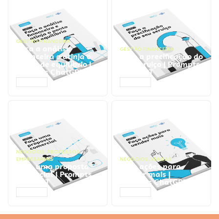
GESTÃO FINANCEIRA
Faça a análise
GESTÃO FINANCEIRA
financeira e atinja o
Faça a precificação do
ponto de equilíbrio |
seu serviço | Prompts
Prompts ChatGPT
ChatGPT
ACESSAR
ACESSAR
NEGÓCIOS
,
PROCESSOS
EMPRESARIAIS
NEGÓCIOS
,
VENDAS
Faça uma proposta
Faça ações para
comercial | Prompts
vender mais |
ChatGPT
Prompts ChatGPT
ACESSAR
ACESSAR