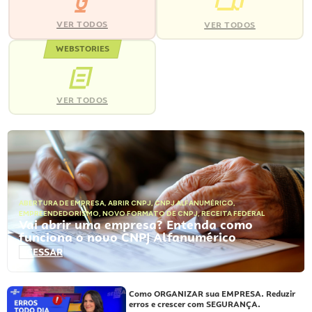
VER TODOS
VER TODOS
WEBSTORIES
VER TODOS
ABERTURA DE EMPRESA
,
ABRIR CNPJ
,
CNPJ ALFANUMÉRICO
,
EMPREENDEDORISMO
,
NOVO FORMATO DE CNPJ
,
RECEITA FEDERAL
Vai abrir uma empresa? Entenda como
funciona o novo CNPJ Alfanumérico
ACESSAR
Como ORGANIZAR sua EMPRESA. Reduzir
erros e crescer com SEGURANÇA.