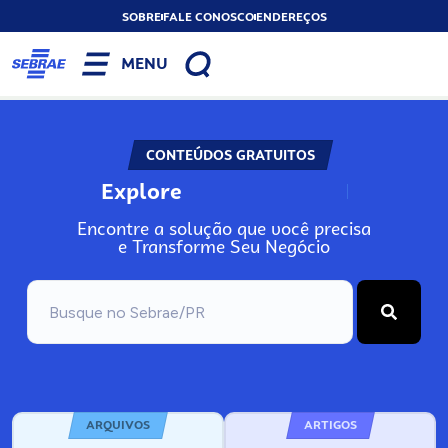
SOBRE
FALE CONOSCO
ENDEREÇOS
MENU
CONTEÚDOS GRATUITOS
Explore
N
o
s
s
o
s
A
Encontre a solução que você precisa
e Transforme Seu Negócio
ARQUIVOS
ARTIGOS