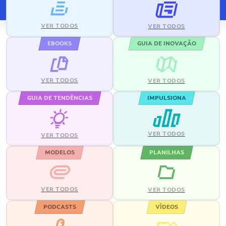
VER TODOS
VER TODOS
EBOOKS
GUIA DE INOVAÇÃO
VER TODOS
VER TODOS
GUIA DE TENDÊNCIAS
IMPULSIONA
VER TODOS
VER TODOS
MODELOS
PLANILHAS
VER TODOS
VER TODOS
PODCASTS
VÍDEOS