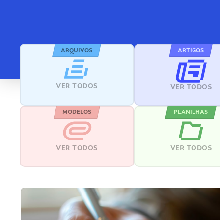
ARQUIVOS
ARTIGOS
VER TODOS
VER TODOS
MODELOS
PLANILHAS
VER TODOS
VER TODOS