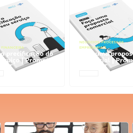
NEGÓCIOS
,
PROCESSOS
 FINANCEIRA
EMPRESARIAIS
 a precificação do
Faça uma propos
serviço | Prompts
comercial | Prom
tGPT
ChatGPT
AR
ACESSAR