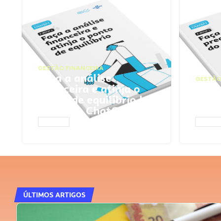
GESTÃO FINANCEIRA
Faça a análise
GESTÃO
financeira e atinja o
Faça
ponto de equilíbrio |
seu 
Prompts ChatGPT
Cha
ACESSAR
ACESS
ÚLTIMOS ARTIGOS