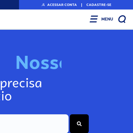
ACESSAR CONTA
|
CADASTRE-SE
MENU
N
o
s
s
o
s
I
n
f
o
g
precisa
io