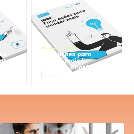
NEGÓCIOS
,
VENDAS
ta
Faça ações para
pts
vender mais |
Prompts ChatGPT
ACESSAR