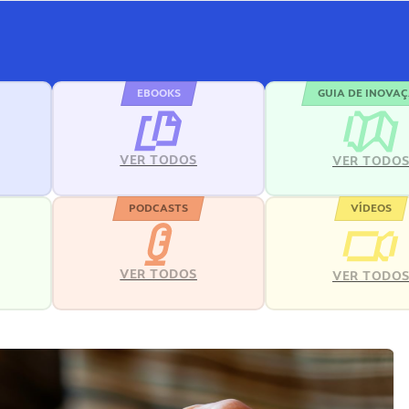
EBOOKS
GUIA DE INOVA
VER TODOS
VER TODO
PODCASTS
VÍDEOS
VER TODOS
VER TODO