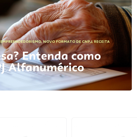
,
EMPREENDEDORISMO
,
NOVO FORMATO DE CNPJ
,
RECEITA
esa? Entenda como
PJ Alfanumérico