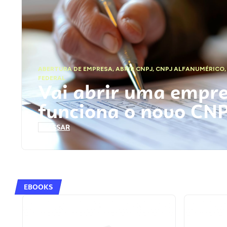
ABERTURA DE EMPRESA
,
ABRIR CNPJ
,
CNPJ ALFANUMÉRICO
FEDERAL
Vai abrir uma empr
funciona o novo CN
ACESSAR
EBOOKS