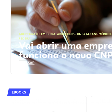
ABERTURA DE EMPRESA
,
ABRIR CNPJ
,
CNPJ ALFANUMÉRICO
FEDERAL
Vai abrir uma empr
funciona o novo CN
ACESSAR
EBOOKS