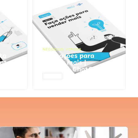
NEGÓCIOS
,
VENDAS
ta
Faça ações para
pts
vender mais |
Prompts ChatGPT
ACESSAR