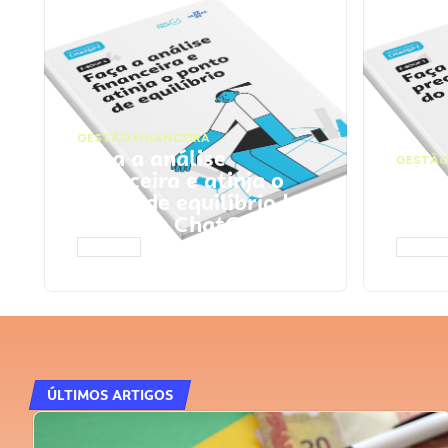
GESTÃO FINANCEIRA
Faça a análise
GESTÃO
financeira e atinja o
Faça
ponto de equilíbrio |
seu 
Prompts ChatGPT
Cha
ACESSAR
ACESS
ÚLTIMOS ARTIGOS