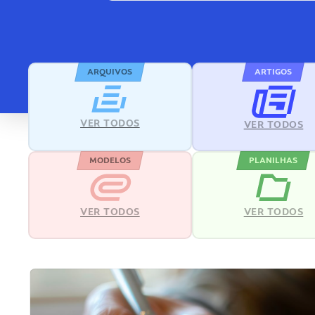
ARQUIVOS
ARTIGOS
VER TODOS
VER TODOS
MODELOS
PLANILHAS
VER TODOS
VER TODOS