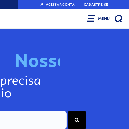
ACESSAR CONTA
|
CADASTRE-SE
MENU
N
o
s
s
o
s
I
n
f
o
g
precisa
io