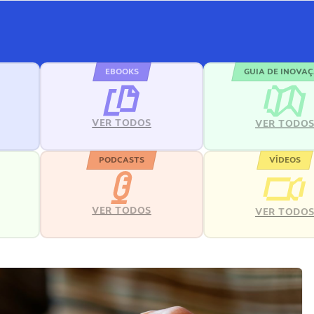
EBOOKS
GUIA DE INOVA
VER TODOS
VER TODO
PODCASTS
VÍDEOS
VER TODOS
VER TODO