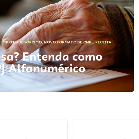
,
EMPREENDEDORISMO
,
NOVO FORMATO DE CNPJ
,
RECEITA
esa? Entenda como
PJ Alfanumérico