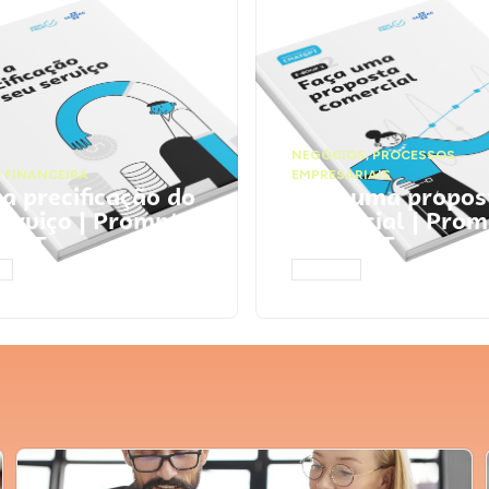
NEGÓCIOS
,
PROCESSOS
 FINANCEIRA
EMPRESARIAIS
 a precificação do
Faça uma propos
serviço | Prompts
comercial | Prom
tGPT
ChatGPT
AR
ACESSAR