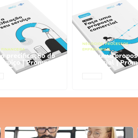
NEGÓCIOS
,
PROCESSOS
 FINANCEIRA
EMPRESARIAIS
 a precificação do
Faça uma propos
serviço | Prompts
comercial | Prom
tGPT
ChatGPT
AR
ACESSAR