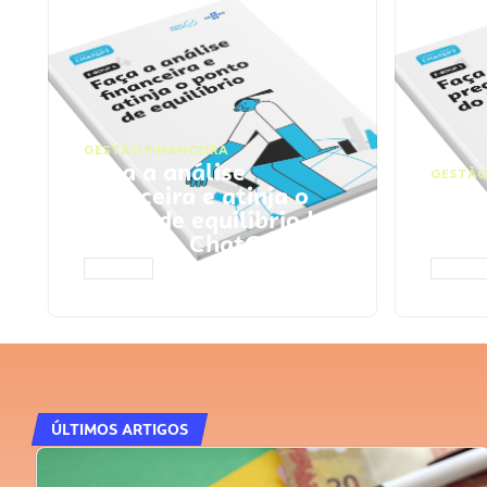
GESTÃO FINANCEIRA
Faça a análise
GESTÃO
financeira e atinja o
Faça
ponto de equilíbrio |
seu 
Prompts ChatGPT
Cha
ACESSAR
ACESS
ÚLTIMOS ARTIGOS