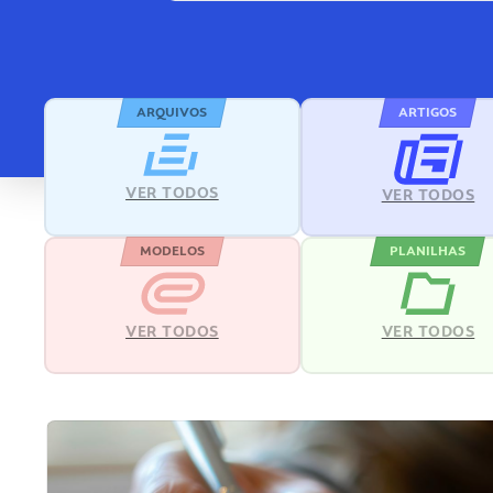
ARQUIVOS
ARTIGOS
VER TODOS
VER TODOS
MODELOS
PLANILHAS
VER TODOS
VER TODOS