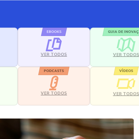
EBOOKS
GUIA DE INOVA
VER TODOS
VER TODO
PODCASTS
VÍDEOS
VER TODOS
VER TODO