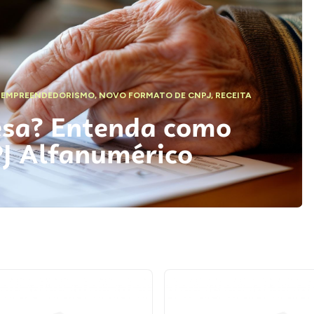
,
EMPREENDEDORISMO
,
NOVO FORMATO DE CNPJ
,
RECEITA
esa? Entenda como
PJ Alfanumérico