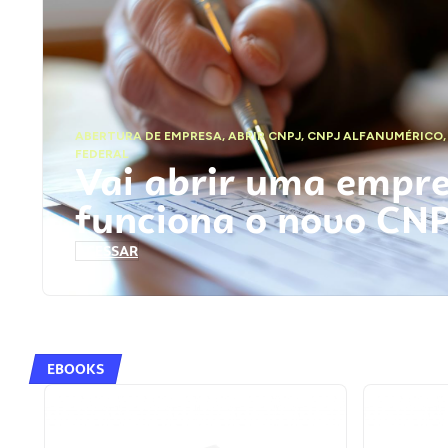
ABERTURA DE EMPRESA
,
ABRIR CNPJ
,
CNPJ ALFANUMÉRICO
FEDERAL
Vai abrir uma empr
funciona o novo CN
ACESSAR
EBOOKS