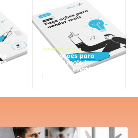
NEGÓCIOS
,
VENDAS
ta
Faça ações para
pts
vender mais |
Prompts ChatGPT
ACESSAR