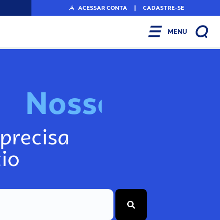
ACESSAR CONTA
|
CADASTRE-SE
MENU
N
o
s
s
o
s
I
n
f
o
precisa
io