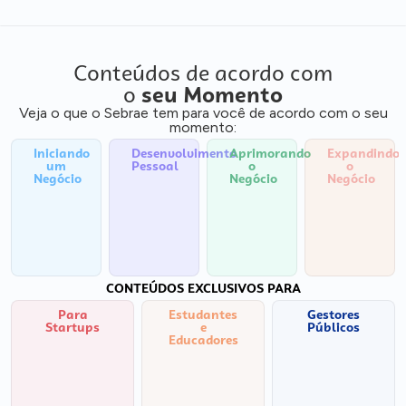
Conteúdos de acordo com
o
seu Momento
Veja o que o Sebrae tem para você de acordo com o seu
momento:
Iniciando
Desenvolvimento
Aprimorando
Expandindo
um
Pessoal
o
o
Negócio
Negócio
Negócio
CONTEÚDOS EXCLUSIVOS PARA
Para
Estudantes
Gestores
Startups
e
Públicos
Educadores