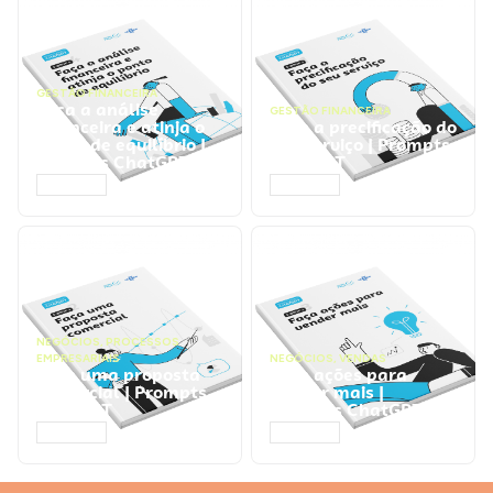
GESTÃO FINANCEIRA
Faça a análise
GESTÃO FINANCEIRA
financeira e atinja o
Faça a precificação do
ponto de equilíbrio |
seu serviço | Prompts
Prompts ChatGPT
ChatGPT
ACESSAR
ACESSAR
NEGÓCIOS
,
PROCESSOS
EMPRESARIAIS
NEGÓCIOS
,
VENDAS
Faça uma proposta
Faça ações para
comercial | Prompts
vender mais |
ChatGPT
Prompts ChatGPT
ACESSAR
ACESSAR