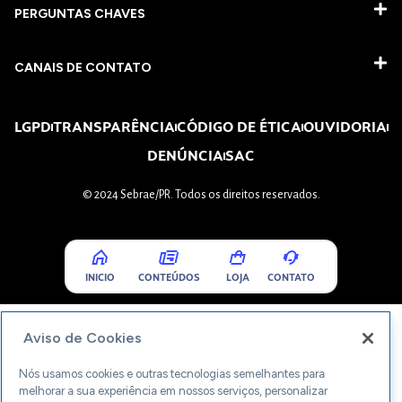
PERGUNTAS CHAVES​
CANAIS DE CONTATO
LGPD
TRANSPARÊNCIA
CÓDIGO DE ÉTICA
OUVIDORIA
DENÚNCIA
SAC
© 2024 Sebrae/PR. Todos os direitos reservados.
INICIO
CONTEÚDOS
LOJA
CONTATO
Aviso de Cookies
Nós usamos cookies e outras tecnologias semelhantes para
melhorar a sua experiência em nossos serviços, personalizar