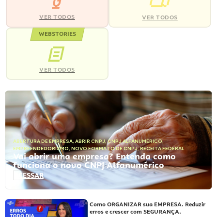
VER TODOS
VER TODOS
WEBSTORIES
VER TODOS
ABERTURA DE EMPRESA
,
ABRIR CNPJ
,
CNPJ ALFANUMÉRICO
,
EMPREENDEDORISMO
,
NOVO FORMATO DE CNPJ
,
RECEITA FEDERAL
Vai abrir uma empresa? Entenda como
funciona o novo CNPJ Alfanumérico
ACESSAR
Como ORGANIZAR sua EMPRESA. Reduzir
erros e crescer com SEGURANÇA.