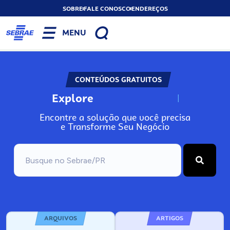
SOBRE
FALE CONOSCO
ENDEREÇOS
MENU
CONTEÚDOS GRATUITOS
Explore
N
o
s
s
o
s
A
Encontre a solução que você precisa
e Transforme Seu Negócio
ARQUIVOS
ARTIGOS