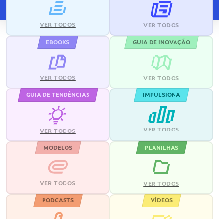
VER TODOS
VER TODOS
EBOOKS
GUIA DE INOVAÇÃO
VER TODOS
VER TODOS
GUIA DE TENDÊNCIAS
IMPULSIONA
VER TODOS
VER TODOS
MODELOS
PLANILHAS
VER TODOS
VER TODOS
PODCASTS
VÍDEOS