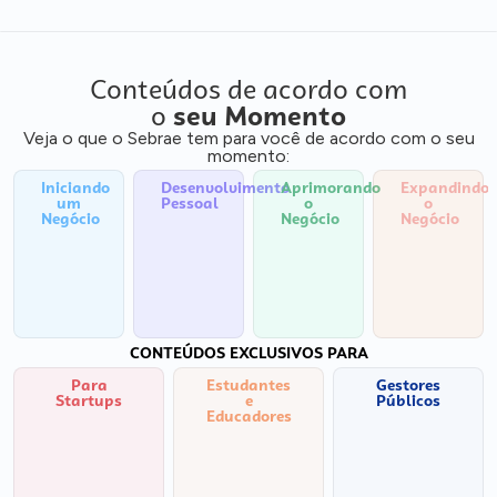
Conteúdos de acordo com
o
seu Momento
Veja o que o Sebrae tem para você de acordo com o seu
momento:
Iniciando
Desenvolvimento
Aprimorando
Expandindo
um
Pessoal
o
o
Negócio
Negócio
Negócio
CONTEÚDOS EXCLUSIVOS PARA
Para
Estudantes
Gestores
Startups
e
Públicos
Educadores