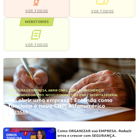
VER TODOS
VER TODOS
WEBSTORIES
VER TODOS
ABERTURA DE EMPRESA
,
ABRIR CNPJ
,
CNPJ ALFANUMÉRICO
,
EMPREENDEDORISMO
,
NOVO FORMATO DE CNPJ
,
RECEITA FEDERAL
Vai abrir uma empresa? Entenda como
funciona o novo CNPJ Alfanumérico
ACESSAR
Como ORGANIZAR sua EMPRESA. Reduzir
erros e crescer com SEGURANÇA.