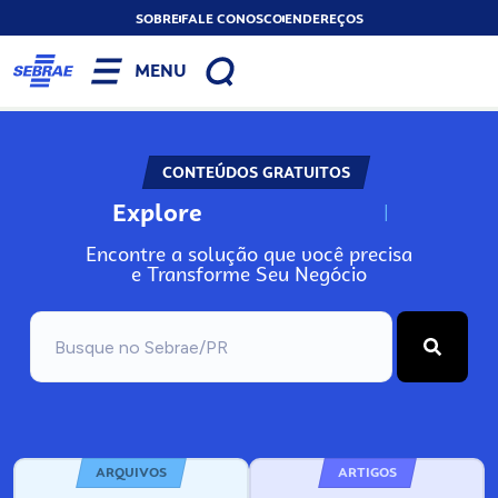
SOBRE
FALE CONOSCO
ENDEREÇOS
MENU
CONTEÚDOS GRATUITOS
Explore
N
o
s
s
o
s
A
Encontre a solução que você precisa
e Transforme Seu Negócio
ARQUIVOS
ARTIGOS