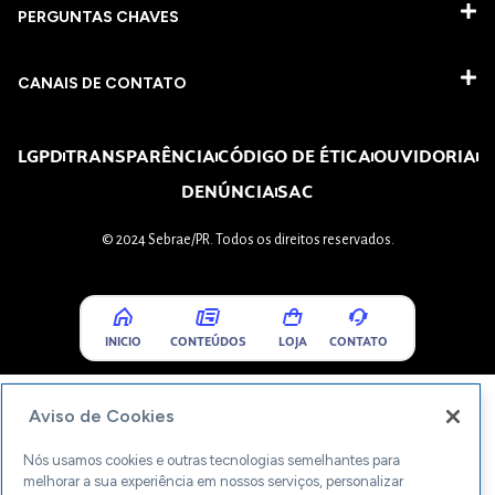
PERGUNTAS CHAVES​
CANAIS DE CONTATO
LGPD
TRANSPARÊNCIA
CÓDIGO DE ÉTICA
OUVIDORIA
DENÚNCIA
SAC
© 2024 Sebrae/PR. Todos os direitos reservados.
INICIO
CONTEÚDOS
LOJA
CONTATO
Aviso de Cookies
Nós usamos cookies e outras tecnologias semelhantes para
melhorar a sua experiência em nossos serviços, personalizar