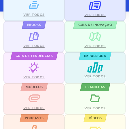
VER TODOS
VER TODOS
EBOOKS
GUIA DE INOVAÇÃO
VER TODOS
VER TODOS
GUIA DE TENDÊNCIAS
IMPULSIONA
VER TODOS
VER TODOS
MODELOS
PLANILHAS
VER TODOS
VER TODOS
PODCASTS
VÍDEOS