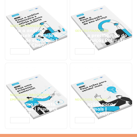
GESTÃO FINANCEIRA
Faça a análise
GESTÃO FINANCEIRA
financeira e atinja o
Faça a precificação do
ponto de equilíbrio |
seu serviço | Prompts
Prompts ChatGPT
ChatGPT
ACESSAR
ACESSAR
NEGÓCIOS
,
PROCESSOS
EMPRESARIAIS
NEGÓCIOS
,
VENDAS
Faça uma proposta
Faça ações para
comercial | Prompts
vender mais |
ChatGPT
Prompts ChatGPT
ACESSAR
ACESSAR