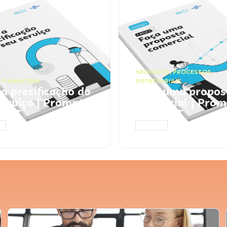
NEGÓCIOS
,
PROCESSOS
 FINANCEIRA
EMPRESARIAIS
 a precificação do
Faça uma propos
serviço | Prompts
comercial | Prom
tGPT
ChatGPT
AR
ACESSAR