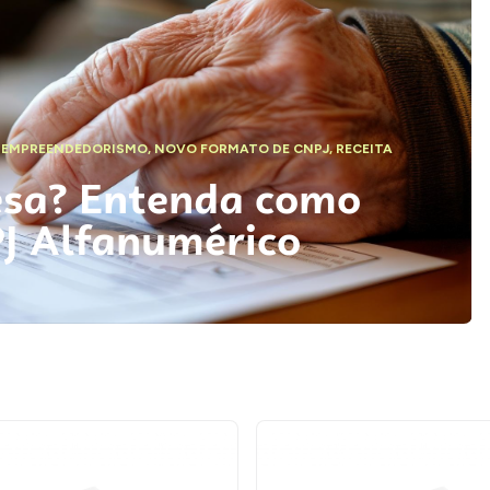
,
EMPREENDEDORISMO
,
NOVO FORMATO DE CNPJ
,
RECEITA
esa? Entenda como
PJ Alfanumérico