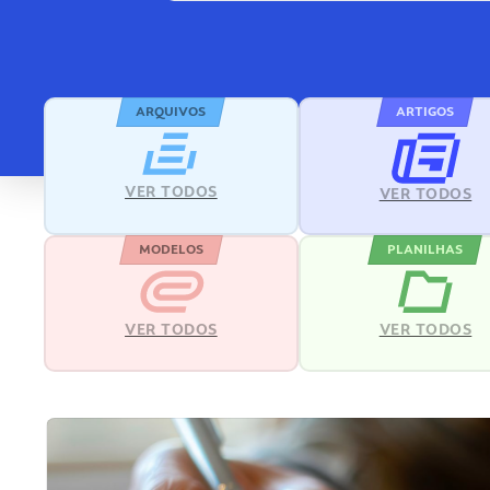
ARQUIVOS
ARTIGOS
VER TODOS
VER TODOS
MODELOS
PLANILHAS
VER TODOS
VER TODOS