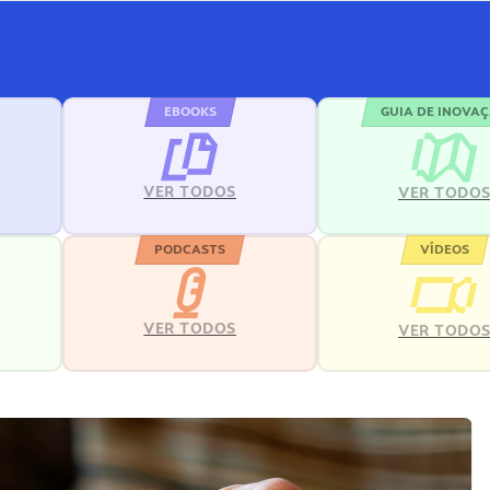
EBOOKS
GUIA DE INOVA
VER TODOS
VER TODO
PODCASTS
VÍDEOS
VER TODOS
VER TODO