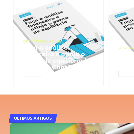
GESTÃO FINANCEIRA
Faça a análise
GESTÃO
financeira e atinja o
Faça
ponto de equilíbrio |
seu 
Prompts ChatGPT
Cha
ACESSAR
ACESS
ÚLTIMOS ARTIGOS