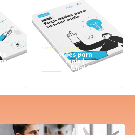
NEGÓCIOS
,
VENDAS
ta
Faça ações para
pts
vender mais |
Prompts ChatGPT
ACESSAR