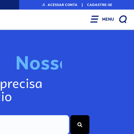
ACESSAR CONTA
|
CADASTRE-SE
MENU
N
o
s
s
o
s
I
n
f
o
g
precisa
io