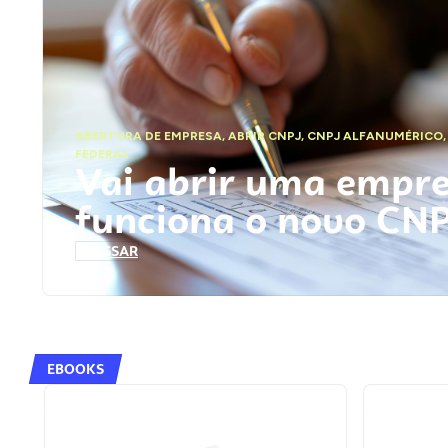
ABERTURA DE EMPRESA
,
ABRIR CNPJ
,
CNPJ ALFANUMÉRICO
FEDERAL
Vai abrir uma empr
funciona o novo CN
ACESSAR
EBOOKS