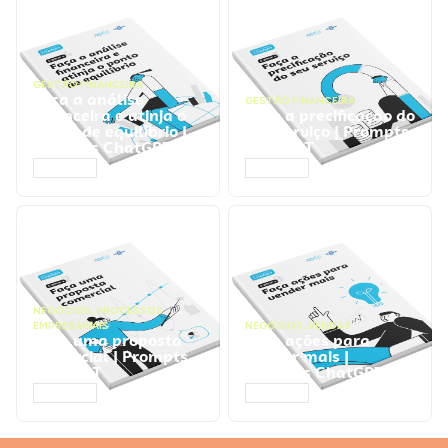
GESTÃO FINANCEIRA
Faça a análise
GESTÃO FINANCEIRA
financeira e atinja o
Faça a precificação do
ponto de equilíbrio |
seu serviço | Prompts
Prompts ChatGPT
ChatGPT
ACESSAR
ACESSAR
NEGÓCIOS
,
PROCESSOS
EMPRESARIAIS
NEGÓCIOS
,
VENDAS
Faça uma proposta
Faça ações para
comercial | Prompts
vender mais |
ChatGPT
Prompts ChatGPT
ACESSAR
ACESSAR