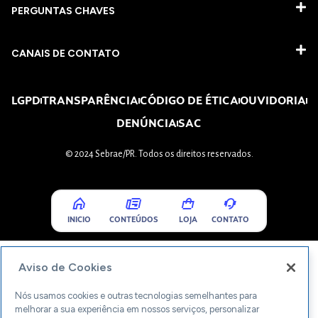
PERGUNTAS CHAVES​
CANAIS DE CONTATO
LGPD
TRANSPARÊNCIA
CÓDIGO DE ÉTICA
OUVIDORIA
DENÚNCIA
SAC
© 2024 Sebrae/PR. Todos os direitos reservados.
INICIO
CONTEÚDOS
LOJA
CONTATO
Aviso de Cookies
Nós usamos cookies e outras tecnologias semelhantes para
melhorar a sua experiência em nossos serviços, personalizar