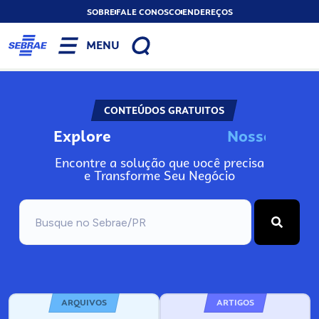
SOBRE
FALE CONOSCO
ENDEREÇOS
MENU
CONTEÚDOS GRATUITOS
Explore
N
o
s
s
o
s
I
n
f
o
Encontre a solução que você precisa
e Transforme Seu Negócio
ARQUIVOS
ARTIGOS