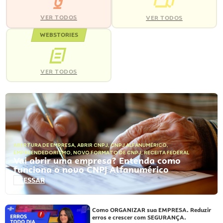
VER TODOS
VER TODOS
WEBSTORIES
VER TODOS
ABERTURA DE EMPRESA
,
ABRIR CNPJ
,
CNPJ ALFANUMÉRICO
,
EMPREENDEDORISMO
,
NOVO FORMATO DE CNPJ
,
RECEITA FEDERAL
Vai abrir uma empresa? Entenda como
funciona o novo CNPJ Alfanumérico
ACESSAR
Como ORGANIZAR sua EMPRESA. Reduzir
erros e crescer com SEGURANÇA.