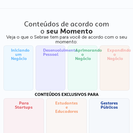
Conteúdos de acordo com
o
seu Momento
Veja o que o Sebrae tem para você de acordo com o seu
momento:
Iniciando
Desenvolvimento
Aprimorando
Expandindo
um
Pessoal
o
o
Negócio
Negócio
Negócio
CONTEÚDOS EXCLUSIVOS PARA
Para
Estudantes
Gestores
Startups
e
Públicos
Educadores