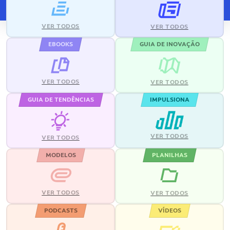
VER TODOS
VER TODOS
EBOOKS
GUIA DE INOVAÇÃO
VER TODOS
VER TODOS
GUIA DE TENDÊNCIAS
IMPULSIONA
VER TODOS
VER TODOS
MODELOS
PLANILHAS
VER TODOS
VER TODOS
PODCASTS
VÍDEOS