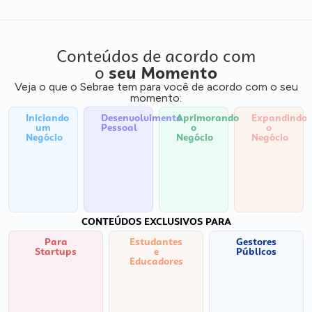
Conteúdos de acordo com
o
seu Momento
Veja o que o Sebrae tem para você de acordo com o seu
momento:
Iniciando
Desenvolvimento
Aprimorando
Expandindo
um
Pessoal
o
o
Negócio
Negócio
Negócio
CONTEÚDOS EXCLUSIVOS PARA
Para
Estudantes
Gestores
Startups
e
Públicos
Educadores