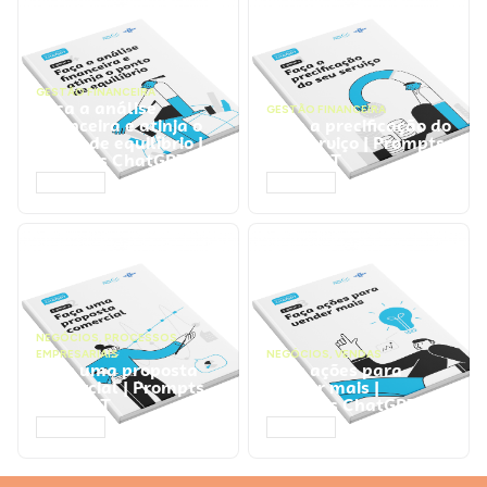
GESTÃO FINANCEIRA
Faça a análise
GESTÃO FINANCEIRA
financeira e atinja o
Faça a precificação do
ponto de equilíbrio |
seu serviço | Prompts
Prompts ChatGPT
ChatGPT
ACESSAR
ACESSAR
NEGÓCIOS
,
PROCESSOS
EMPRESARIAIS
NEGÓCIOS
,
VENDAS
Faça uma proposta
Faça ações para
comercial | Prompts
vender mais |
ChatGPT
Prompts ChatGPT
ACESSAR
ACESSAR