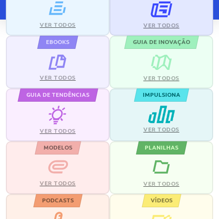
VER TODOS
VER TODOS
EBOOKS
GUIA DE INOVAÇÃO
VER TODOS
VER TODOS
GUIA DE TENDÊNCIAS
IMPULSIONA
VER TODOS
VER TODOS
MODELOS
PLANILHAS
VER TODOS
VER TODOS
PODCASTS
VÍDEOS