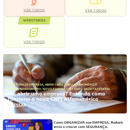
VER TODOS
VER TODOS
WEBSTORIES
VER TODOS
ABERTURA DE EMPRESA
,
ABRIR CNPJ
,
CNPJ ALFANUMÉRICO
,
EMPREENDEDORISMO
,
NOVO FORMATO DE CNPJ
,
RECEITA FEDERAL
Vai abrir uma empresa? Entenda como
funciona o novo CNPJ Alfanumérico
ACESSAR
Como ORGANIZAR sua EMPRESA. Reduzir
erros e crescer com SEGURANÇA.