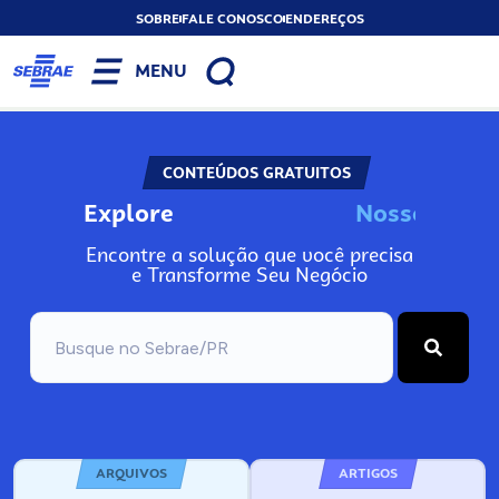
SOBRE
FALE CONOSCO
ENDEREÇOS
MENU
CONTEÚDOS GRATUITOS
Explore
N
o
s
s
o
s
I
n
f
o
Encontre a solução que você precisa
e Transforme Seu Negócio
ARQUIVOS
ARTIGOS