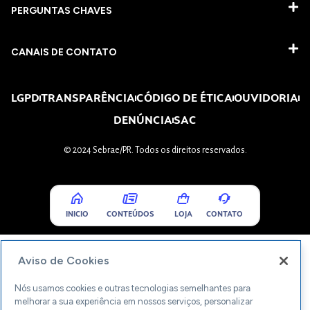
PERGUNTAS CHAVES​
CANAIS DE CONTATO
LGPD
TRANSPARÊNCIA
CÓDIGO DE ÉTICA
OUVIDORIA
DENÚNCIA
SAC
© 2024 Sebrae/PR. Todos os direitos reservados.
INICIO
CONTEÚDOS
LOJA
CONTATO
Aviso de Cookies
Nós usamos cookies e outras tecnologias semelhantes para
melhorar a sua experiência em nossos serviços, personalizar