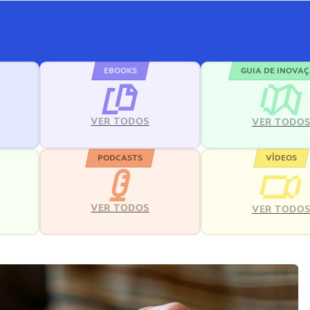
EBOOKS
GUIA DE INOVA
VER TODOS
VER TODO
PODCASTS
VÍDEOS
VER TODOS
VER TODO