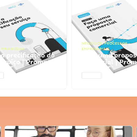
NEGÓCIOS
,
PROCESSOS
 FINANCEIRA
EMPRESARIAIS
 a precificação do
Faça uma propos
serviço | Prompts
comercial | Prom
tGPT
ChatGPT
AR
ACESSAR