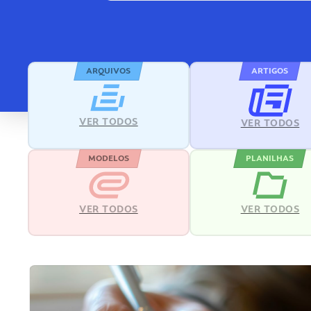
ARQUIVOS
ARTIGOS
VER TODOS
VER TODOS
MODELOS
PLANILHAS
VER TODOS
VER TODOS