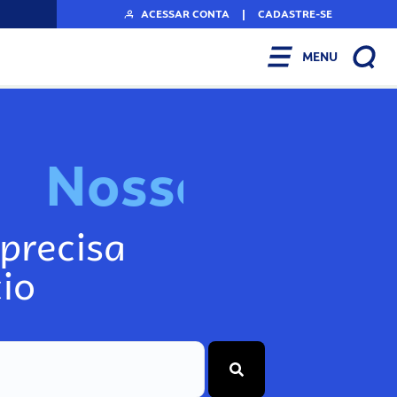
ACESSAR CONTA
|
CADASTRE-SE
MENU
N
o
s
s
o
s
I
n
f
o
g
precisa
io