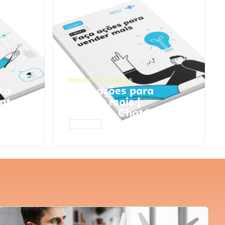
NEGÓCIOS
,
VENDAS
ta
Faça ações para
pts
vender mais |
Prompts ChatGPT
ACESSAR