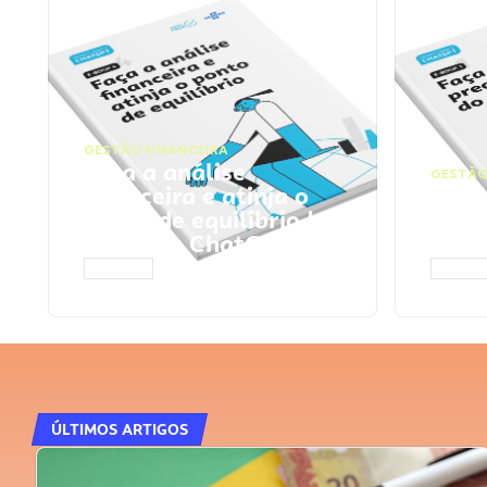
GESTÃO FINANCEIRA
Faça a análise
GESTÃO
financeira e atinja o
Faça
ponto de equilíbrio |
seu 
Prompts ChatGPT
Cha
ACESSAR
ACESS
ÚLTIMOS ARTIGOS