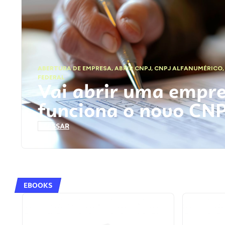
ABERTURA DE EMPRESA
,
ABRIR CNPJ
,
CNPJ ALFANUMÉRICO
FEDERAL
Vai abrir uma empr
funciona o novo CN
ACESSAR
EBOOKS