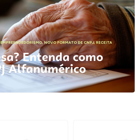
,
EMPREENDEDORISMO
,
NOVO FORMATO DE CNPJ
,
RECEITA
esa? Entenda como
PJ Alfanumérico