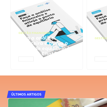
GESTÃO FINANCEIRA
Faça a análise
GESTÃO
financeira e atinja o
Faça
ponto de equilíbrio |
seu 
Prompts ChatGPT
Cha
ACESSAR
ACESS
ÚLTIMOS ARTIGOS