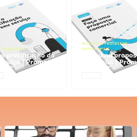
NEGÓCIOS
,
PROCESSOS
 FINANCEIRA
EMPRESARIAIS
 a precificação do
Faça uma propos
serviço | Prompts
comercial | Prom
tGPT
ChatGPT
AR
ACESSAR