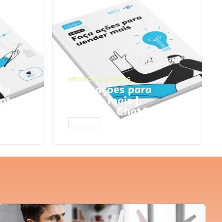
NEGÓCIOS
,
VENDAS
ta
Faça ações para
pts
vender mais |
Prompts ChatGPT
ACESSAR