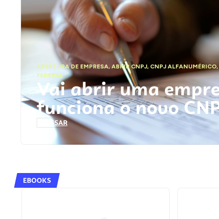
ABERTURA DE EMPRESA
,
ABRIR CNPJ
,
CNPJ ALFANUMÉRICO
FEDERAL
Vai abrir uma empr
funciona o novo CN
ACESSAR
EBOOKS