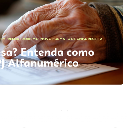
,
EMPREENDEDORISMO
,
NOVO FORMATO DE CNPJ
,
RECEITA
esa? Entenda como
PJ Alfanumérico