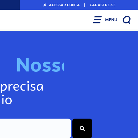
ACESSAR CONTA
|
CADASTRE-SE
MENU
N
o
s
s
o
s
I
n
f
o
g
precisa
io