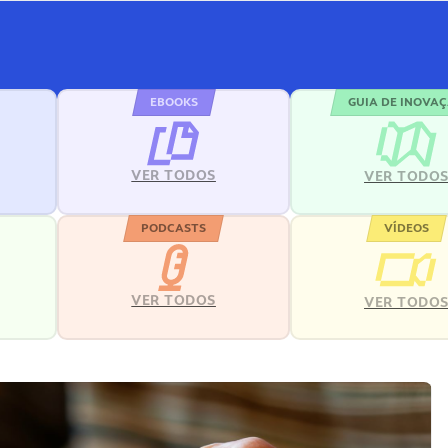
EBOOKS
GUIA DE INOVA
VER TODOS
VER TODO
PODCASTS
VÍDEOS
VER TODOS
VER TODO