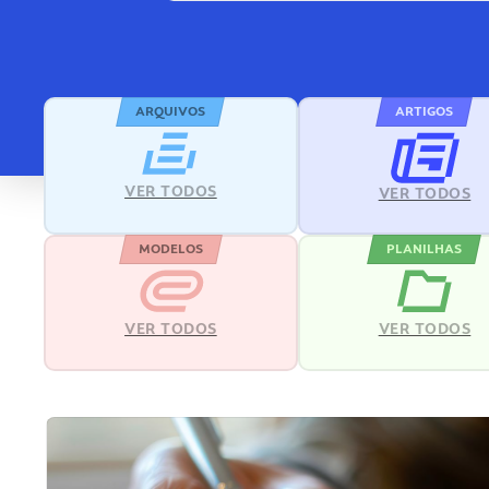
ARQUIVOS
ARTIGOS
VER TODOS
VER TODOS
MODELOS
PLANILHAS
VER TODOS
VER TODOS