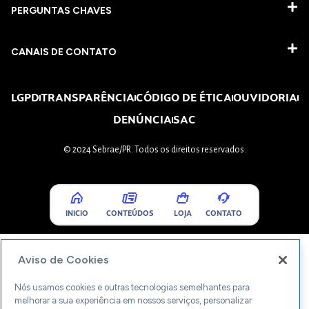
PERGUNTAS CHAVES​
CANAIS DE CONTATO
LGPD
TRANSPARÊNCIA
CÓDIGO DE ÉTICA
OUVIDORIA
DENÚNCIA
SAC
© 2024 Sebrae/PR. Todos os direitos reservados.
INICIO
CONTEÚDOS
LOJA
CONTATO
Aviso de Cookies
Nós usamos cookies e outras tecnologias semelhantes para
melhorar a sua experiência em nossos serviços, personalizar