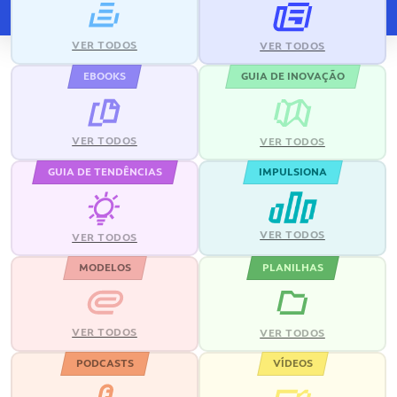
VER TODOS
VER TODOS
EBOOKS
GUIA DE INOVAÇÃO
VER TODOS
VER TODOS
GUIA DE TENDÊNCIAS
IMPULSIONA
VER TODOS
VER TODOS
MODELOS
PLANILHAS
VER TODOS
VER TODOS
PODCASTS
VÍDEOS