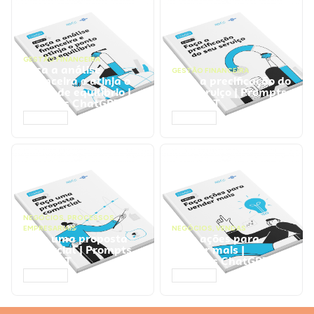
GESTÃO FINANCEIRA
Faça a análise
GESTÃO FINANCEIRA
financeira e atinja o
Faça a precificação do
ponto de equilíbrio |
seu serviço | Prompts
Prompts ChatGPT
ChatGPT
ACESSAR
ACESSAR
NEGÓCIOS
,
PROCESSOS
EMPRESARIAIS
NEGÓCIOS
,
VENDAS
Faça uma proposta
Faça ações para
comercial | Prompts
vender mais |
ChatGPT
Prompts ChatGPT
ACESSAR
ACESSAR