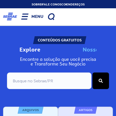
SOBRE
FALE CONOSCO
ENDEREÇOS
MENU
CONTEÚDOS GRATUITOS
Explore
N
o
s
s
o
s
A
Encontre a solução que você precisa
e Transforme Seu Negócio
ARQUIVOS
ARTIGOS