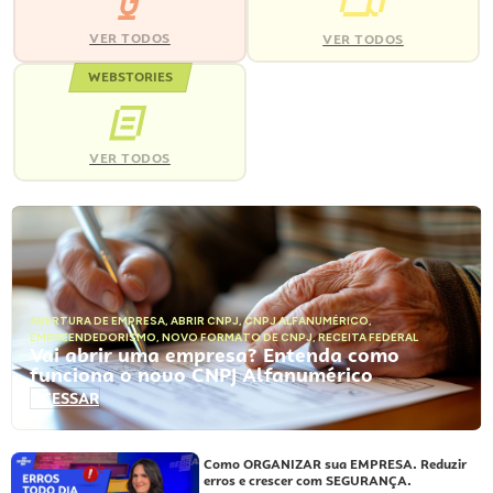
VER TODOS
VER TODOS
WEBSTORIES
VER TODOS
ABERTURA DE EMPRESA
,
ABRIR CNPJ
,
CNPJ ALFANUMÉRICO
,
EMPREENDEDORISMO
,
NOVO FORMATO DE CNPJ
,
RECEITA FEDERAL
Vai abrir uma empresa? Entenda como
funciona o novo CNPJ Alfanumérico
ACESSAR
Como ORGANIZAR sua EMPRESA. Reduzir
erros e crescer com SEGURANÇA.