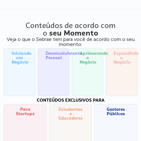
Conteúdos de acordo com
o
seu Momento
Veja o que o Sebrae tem para você de acordo com o seu
momento:
Iniciando
Desenvolvimento
Aprimorando
Expandindo
um
Pessoal
o
o
Negócio
Negócio
Negócio
CONTEÚDOS EXCLUSIVOS PARA
Para
Estudantes
Gestores
Startups
e
Públicos
Educadores