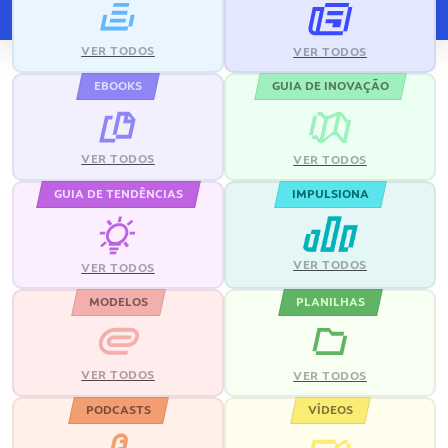
VER TODOS
VER TODOS
EBOOKS
GUIA DE INOVAÇÃO
VER TODOS
VER TODOS
GUIA DE TENDÊNCIAS
IMPULSIONA
VER TODOS
VER TODOS
MODELOS
PLANILHAS
VER TODOS
VER TODOS
PODCASTS
VÍDEOS