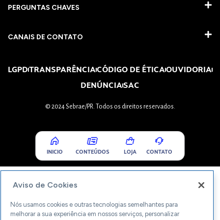
PERGUNTAS CHAVES​
CANAIS DE CONTATO
LGPD
TRANSPARÊNCIA
CÓDIGO DE ÉTICA
OUVIDORIA
DENÚNCIA
SAC
© 2024 Sebrae/PR. Todos os direitos reservados.
INICIO
CONTEÚDOS
LOJA
CONTATO
Aviso de Cookies
Nós usamos cookies e outras tecnologias semelhantes para
melhorar a sua experiência em nossos serviços, personalizar