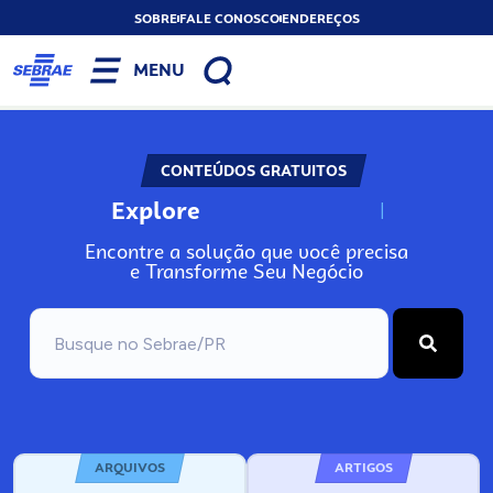
SOBRE
FALE CONOSCO
ENDEREÇOS
MENU
CONTEÚDOS GRATUITOS
Explore
N
o
s
s
o
s
A
Encontre a solução que você precisa
e Transforme Seu Negócio
ARQUIVOS
ARTIGOS