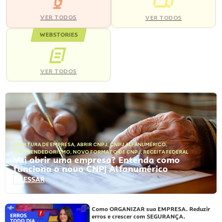
VER TODOS
VER TODOS
WEBSTORIES
VER TODOS
ABERTURA DE EMPRESA
,
ABRIR CNPJ
,
CNPJ ALFANUMÉRICO
,
EMPREENDEDORISMO
,
NOVO FORMATO DE CNPJ
,
RECEITA FEDERAL
Vai abrir uma empresa? Entenda como
funciona o novo CNPJ Alfanumérico
ACESSAR
Como ORGANIZAR sua EMPRESA. Reduzir
erros e crescer com SEGURANÇA.