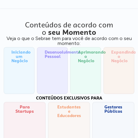
Conteúdos de acordo com
o
seu Momento
Veja o que o Sebrae tem para você de acordo com o seu
momento:
Iniciando
Desenvolvimento
Aprimorando
Expandindo
um
Pessoal
o
o
Negócio
Negócio
Negócio
CONTEÚDOS EXCLUSIVOS PARA
Para
Estudantes
Gestores
Startups
e
Públicos
Educadores