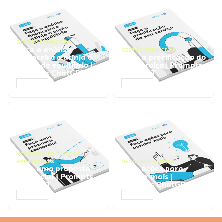
GESTÃO FINANCEIRA
Faça a análise
GESTÃO FINANCEIRA
financeira e atinja o
Faça a precificação do
ponto de equilíbrio |
seu serviço | Prompts
Prompts ChatGPT
ChatGPT
ACESSAR
ACESSAR
NEGÓCIOS
,
PROCESSOS
EMPRESARIAIS
NEGÓCIOS
,
VENDAS
Faça uma proposta
Faça ações para
comercial | Prompts
vender mais |
ChatGPT
Prompts ChatGPT
ACESSAR
ACESSAR