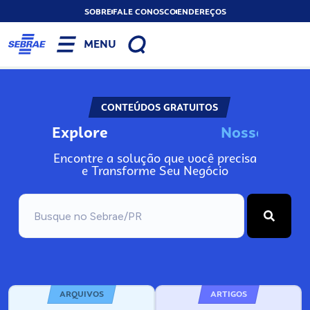
SOBRE
FALE CONOSCO
ENDEREÇOS
MENU
CONTEÚDOS GRATUITOS
Explore
N
o
s
s
o
s
I
n
f
o
Encontre a solução que você precisa
e Transforme Seu Negócio
ARQUIVOS
ARTIGOS