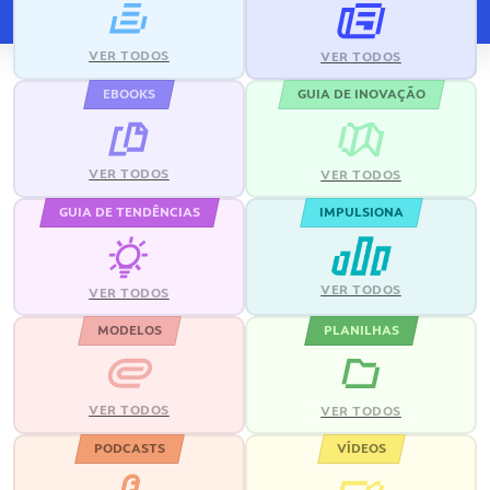
VER TODOS
VER TODOS
EBOOKS
GUIA DE INOVAÇÃO
VER TODOS
VER TODOS
GUIA DE TENDÊNCIAS
IMPULSIONA
VER TODOS
VER TODOS
MODELOS
PLANILHAS
VER TODOS
VER TODOS
PODCASTS
VÍDEOS