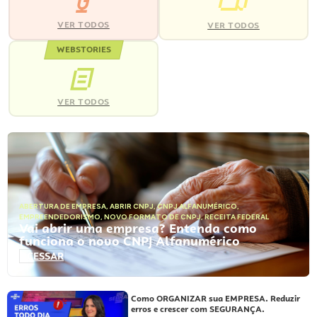
VER TODOS
VER TODOS
WEBSTORIES
VER TODOS
ABERTURA DE EMPRESA
,
ABRIR CNPJ
,
CNPJ ALFANUMÉRICO
,
EMPREENDEDORISMO
,
NOVO FORMATO DE CNPJ
,
RECEITA FEDERAL
Vai abrir uma empresa? Entenda como
funciona o novo CNPJ Alfanumérico
ACESSAR
Como ORGANIZAR sua EMPRESA. Reduzir
erros e crescer com SEGURANÇA.