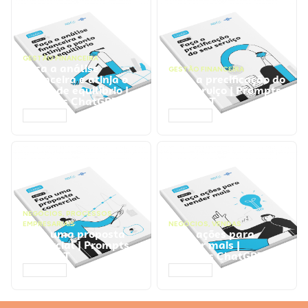
GESTÃO FINANCEIRA
Faça a análise
GESTÃO FINANCEIRA
financeira e atinja o
Faça a precificação do
ponto de equilíbrio |
seu serviço | Prompts
Prompts ChatGPT
ChatGPT
ACESSAR
ACESSAR
NEGÓCIOS
,
PROCESSOS
EMPRESARIAIS
NEGÓCIOS
,
VENDAS
Faça uma proposta
Faça ações para
comercial | Prompts
vender mais |
ChatGPT
Prompts ChatGPT
ACESSAR
ACESSAR