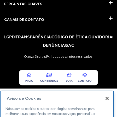
PERGUNTAS CHAVES​
CANAIS DE CONTATO
LGPD
TRANSPARÊNCIA
CÓDIGO DE ÉTICA
OUVIDORIA
DENÚNCIA
SAC
© 2024 Sebrae/PR. Todos os direitos reservados.
INICIO
CONTEÚDOS
LOJA
CONTATO
Aviso de Cookies
Nós usamos cookies e outras tecnologias semelhantes para
melhorar a sua experiência em nossos serviços, personalizar