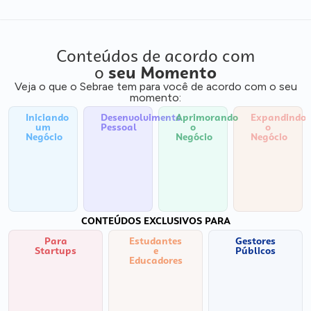
Conteúdos de acordo com
o
seu Momento
Veja o que o Sebrae tem para você de acordo com o seu
momento:
Iniciando
Desenvolvimento
Aprimorando
Expandindo
um
Pessoal
o
o
Negócio
Negócio
Negócio
CONTEÚDOS EXCLUSIVOS PARA
Para
Estudantes
Gestores
Startups
e
Públicos
Educadores