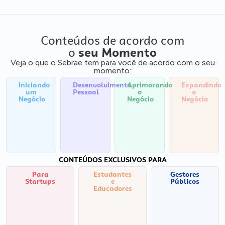
Conteúdos de acordo com
o
seu Momento
Veja o que o Sebrae tem para você de acordo com o seu
momento:
Iniciando
Desenvolvimento
Aprimorando
Expandindo
um
Pessoal
o
o
Negócio
Negócio
Negócio
CONTEÚDOS EXCLUSIVOS PARA
Para
Estudantes
Gestores
Startups
e
Públicos
Educadores