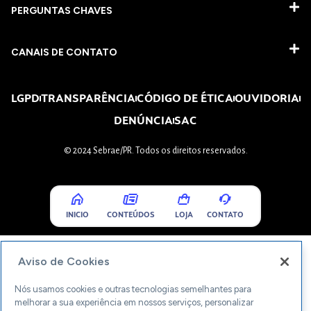
PERGUNTAS CHAVES​
CANAIS DE CONTATO
LGPD
TRANSPARÊNCIA
CÓDIGO DE ÉTICA
OUVIDORIA
DENÚNCIA
SAC
© 2024 Sebrae/PR. Todos os direitos reservados.
INICIO
CONTEÚDOS
LOJA
CONTATO
Aviso de Cookies
Nós usamos cookies e outras tecnologias semelhantes para
melhorar a sua experiência em nossos serviços, personalizar