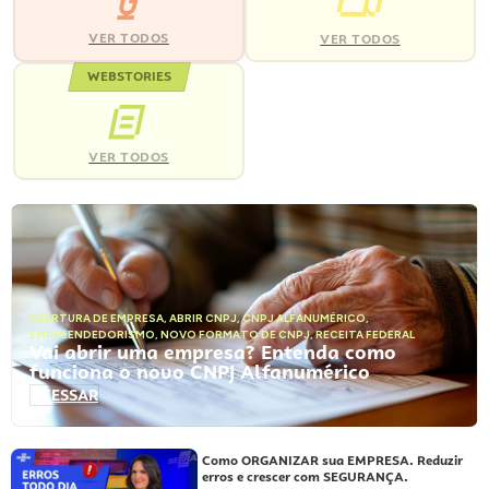
VER TODOS
VER TODOS
WEBSTORIES
VER TODOS
ABERTURA DE EMPRESA
,
ABRIR CNPJ
,
CNPJ ALFANUMÉRICO
,
EMPREENDEDORISMO
,
NOVO FORMATO DE CNPJ
,
RECEITA FEDERAL
Vai abrir uma empresa? Entenda como
funciona o novo CNPJ Alfanumérico
ACESSAR
Como ORGANIZAR sua EMPRESA. Reduzir
erros e crescer com SEGURANÇA.