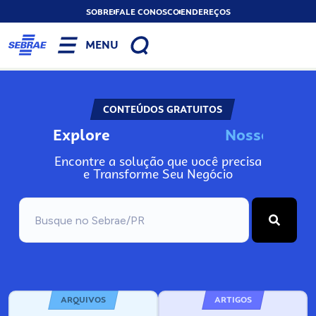
SOBRE
FALE CONOSCO
ENDEREÇOS
MENU
CONTEÚDOS GRATUITOS
Explore
N
o
s
s
o
s
I
n
f
o
Encontre a solução que você precisa
e Transforme Seu Negócio
ARQUIVOS
ARTIGOS