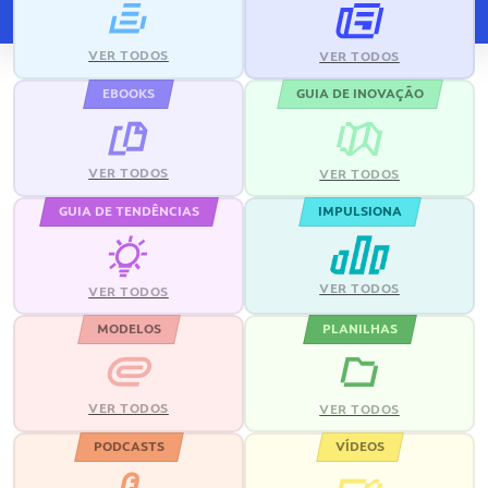
VER TODOS
VER TODOS
EBOOKS
GUIA DE INOVAÇÃO
VER TODOS
VER TODOS
GUIA DE TENDÊNCIAS
IMPULSIONA
VER TODOS
VER TODOS
MODELOS
PLANILHAS
VER TODOS
VER TODOS
PODCASTS
VÍDEOS