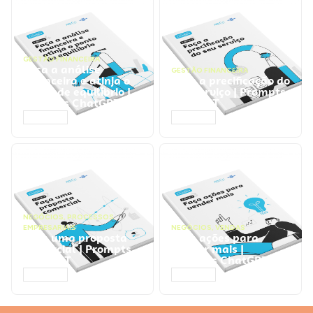
GESTÃO FINANCEIRA
Faça a análise
GESTÃO FINANCEIRA
financeira e atinja o
Faça a precificação do
ponto de equilíbrio |
seu serviço | Prompts
Prompts ChatGPT
ChatGPT
ACESSAR
ACESSAR
NEGÓCIOS
,
PROCESSOS
EMPRESARIAIS
NEGÓCIOS
,
VENDAS
Faça uma proposta
Faça ações para
comercial | Prompts
vender mais |
ChatGPT
Prompts ChatGPT
ACESSAR
ACESSAR