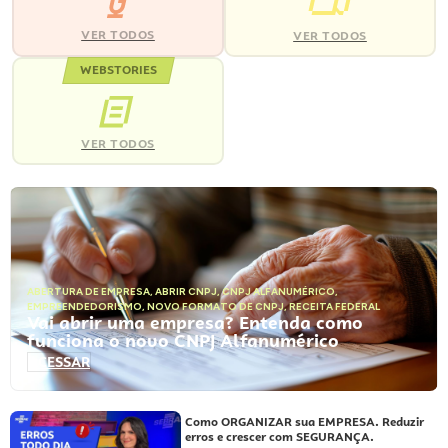
VER TODOS
VER TODOS
WEBSTORIES
VER TODOS
ABERTURA DE EMPRESA
,
ABRIR CNPJ
,
CNPJ ALFANUMÉRICO
,
EMPREENDEDORISMO
,
NOVO FORMATO DE CNPJ
,
RECEITA FEDERAL
Vai abrir uma empresa? Entenda como
funciona o novo CNPJ Alfanumérico
ACESSAR
Como ORGANIZAR sua EMPRESA. Reduzir
erros e crescer com SEGURANÇA.