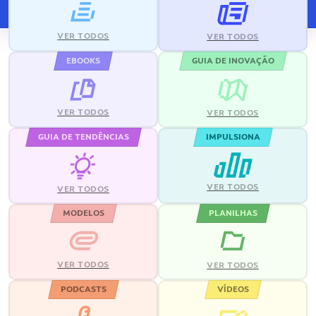
VER TODOS
VER TODOS
EBOOKS
GUIA DE INOVAÇÃO
VER TODOS
VER TODOS
GUIA DE TENDÊNCIAS
IMPULSIONA
VER TODOS
VER TODOS
MODELOS
PLANILHAS
VER TODOS
VER TODOS
PODCASTS
VÍDEOS