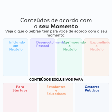
Conteúdos de acordo com
o
seu Momento
Veja o que o Sebrae tem para você de acordo com o seu
momento:
Iniciando
Desenvolvimento
Aprimorando
Expandindo
um
Pessoal
o
o
Negócio
Negócio
Negócio
CONTEÚDOS EXCLUSIVOS PARA
Para
Estudantes
Gestores
Startups
e
Públicos
Educadores