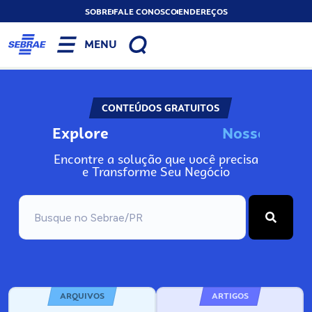
SOBRE
FALE CONOSCO
ENDEREÇOS
MENU
CONTEÚDOS GRATUITOS
Explore
N
o
s
s
o
s
A
I
n
Encontre a solução que você precisa
e Transforme Seu Negócio
ARQUIVOS
ARTIGOS