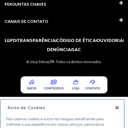
PERGUNTAS CHAVES​
CANAIS DE CONTATO
LGPD
TRANSPARÊNCIA
CÓDIGO DE ÉTICA
OUVIDORIA
DENÚNCIA
SAC
© 2024 Sebrae/PR. Todos os direitos reservados.
INICIO
CONTEÚDOS
LOJA
CONTATO
Aviso de Cookies
Nós usamos cookies e outras tecnologias semelhantes para
melhorar a sua experiência em nossos serviços, personalizar