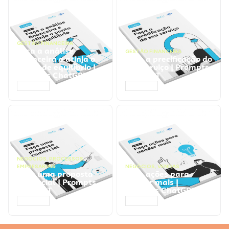
GESTÃO FINANCEIRA
Faça a análise
GESTÃO FINANCEIRA
financeira e atinja o
Faça a precificação do
ponto de equilíbrio |
seu serviço | Prompts
Prompts ChatGPT
ChatGPT
ACESSAR
ACESSAR
NEGÓCIOS
,
PROCESSOS
EMPRESARIAIS
NEGÓCIOS
,
VENDAS
Faça uma proposta
Faça ações para
comercial | Prompts
vender mais |
ChatGPT
Prompts ChatGPT
ACESSAR
ACESSAR