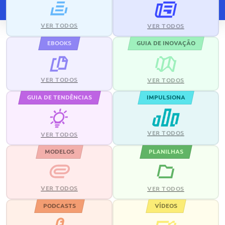
VER TODOS
VER TODOS
EBOOKS
GUIA DE INOVAÇÃO
VER TODOS
VER TODOS
GUIA DE TENDÊNCIAS
IMPULSIONA
VER TODOS
VER TODOS
MODELOS
PLANILHAS
VER TODOS
VER TODOS
PODCASTS
VÍDEOS