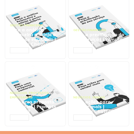
GESTÃO FINANCEIRA
Faça a análise
GESTÃO FINANCEIRA
financeira e atinja o
Faça a precificação do
ponto de equilíbrio |
seu serviço | Prompts
Prompts ChatGPT
ChatGPT
ACESSAR
ACESSAR
NEGÓCIOS
,
PROCESSOS
EMPRESARIAIS
NEGÓCIOS
,
VENDAS
Faça uma proposta
Faça ações para
comercial | Prompts
vender mais |
ChatGPT
Prompts ChatGPT
ACESSAR
ACESSAR