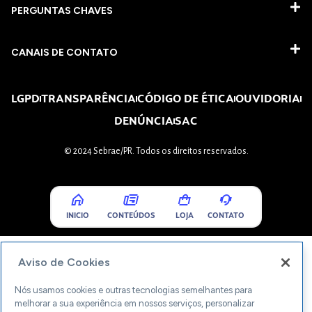
PERGUNTAS CHAVES​
CANAIS DE CONTATO
LGPD
TRANSPARÊNCIA
CÓDIGO DE ÉTICA
OUVIDORIA
DENÚNCIA
SAC
© 2024 Sebrae/PR. Todos os direitos reservados.
INICIO
CONTEÚDOS
LOJA
CONTATO
Aviso de Cookies
Nós usamos cookies e outras tecnologias semelhantes para
melhorar a sua experiência em nossos serviços, personalizar