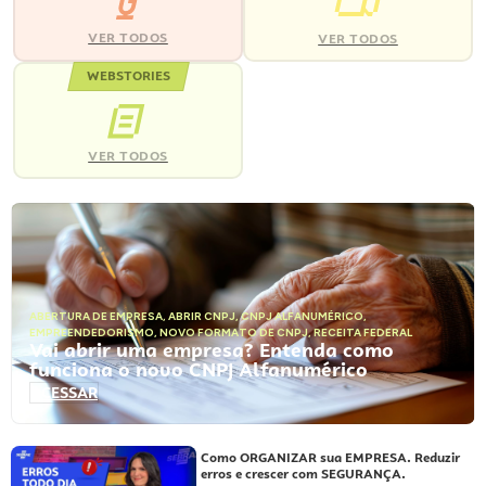
VER TODOS
VER TODOS
WEBSTORIES
VER TODOS
ABERTURA DE EMPRESA
,
ABRIR CNPJ
,
CNPJ ALFANUMÉRICO
,
EMPREENDEDORISMO
,
NOVO FORMATO DE CNPJ
,
RECEITA FEDERAL
Vai abrir uma empresa? Entenda como
funciona o novo CNPJ Alfanumérico
ACESSAR
Como ORGANIZAR sua EMPRESA. Reduzir
erros e crescer com SEGURANÇA.