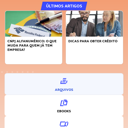
ÚLTIMOS ARTIGOS
CNPJ ALFANUMÉRICO: O QUE
DICAS PARA OBTER CRÉDITO
FAÇA
MUDA PARA QUEM JÁ TEM
SUST
EMPRESA?
INO
ARQUIVOS
EBOOKS