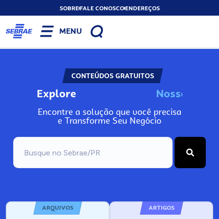
SOBRE
FALE CONOSCO
ENDEREÇOS
MENU
CONTEÚDOS GRATUITOS
Explore
s
s
o
s
I
n
o
N
N
Encontre a solução que você precisa
e Transforme Seu Negócio
ARQUIVOS
ARTIGOS