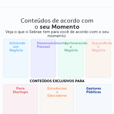
Conteúdos de acordo com
o
seu Momento
Veja o que o Sebrae tem para você de acordo com o seu
momento:
Iniciando
Desenvolvimento
Aprimorando
Expandindo
um
Pessoal
o
o
Negócio
Negócio
Negócio
CONTEÚDOS EXCLUSIVOS PARA
Para
Estudantes
Gestores
Startups
e
Públicos
Educadores