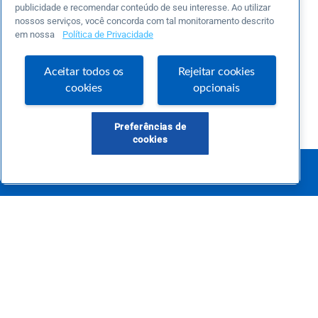
publicidade e recomendar conteúdo de seu interesse. Ao utilizar
nossos serviços, você concorda com tal monitoramento descrito
em nossa
Política de Privacidade
Aceitar todos os
Rejeitar cookies
cookies
opcionais
Preferências de
cookies
Este é um blog colaborativo.
O Sebrae não se responsabiliza pelo conteúdo publicado por terceiros.
Uma das maiores Comunidades de Empreendedorismo do Brasil, a Comunidade
Sebrae foi criada para entregar conteúdos em diversos formatos, inovadores,