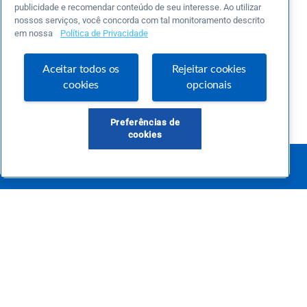
publicidade e recomendar conteúdo de seu interesse. Ao utilizar
nossos serviços, você concorda com tal monitoramento descrito
em nossa
Política de Privacidade
Aceitar todos os
Rejeitar cookies
cookies
opcionais
Preferências de
cookies
Este é um blog colaborativo.
O Sebrae não se responsabiliza pelo conteúdo publicado por terceiros.
Uma das maiores Comunidades de Empreendedorismo do Brasil, a Comunidade
Sebrae foi criada para entregar conteúdos em diversos formatos, inovadores,