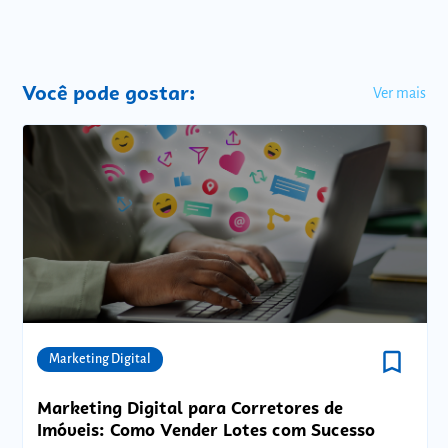
Você pode gostar:
Ver mais
bookmark_border
Comunidades
Marketing Digital
Marketing Digital para Corretores de
Imóveis: Como Vender Lotes com Sucesso