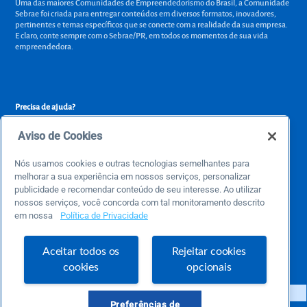
Uma das maiores Comunidades de Empreendedorismo do Brasil, a Comunidade
Sebrae foi criada para entregar conteúdos em diversos formatos, inovadores,
pertinentes e temas específicos que se conecte com a realidade da sua empresa.
E claro, conte sempre com o Sebrae/PR, em todos os momentos de sua vida
empreendedora.
Precisa de ajuda?
atendimentosebraepr@pr.sebrae.com.br
Aviso de Cookies
Central de Relacionamento 0800 570 0800
de segunda a sexta das 8h às 20h e pelos canais digitais até 00h
Nós usamos cookies e outras tecnologias semelhantes para
melhorar a sua experiência em nossos serviços, personalizar
publicidade e recomendar conteúdo de seu interesse. Ao utilizar
nossos serviços, você concorda com tal monitoramento descrito
Sobre o Sebrae
em nossa
Política de Privacidade
Sobre a Comunidade
Termos de uso
Aceitar todos os
Rejeitar cookies
cookies
opcionais
Preferências de