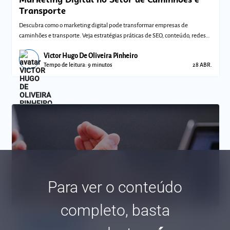
Transporte
Descubra como o marketing digital pode transformar empresas de
caminhões e transporte. Veja estratégias práticas de SEO, conteúdo, redes
sociais e míd
Victor Hugo De Oliveira Pinheiro
Tempo de leitura: 9 minutos
28 ABR.
Para ver o conteúdo
completo, basta
bookmark_border
Comunidades
Marketing Digital