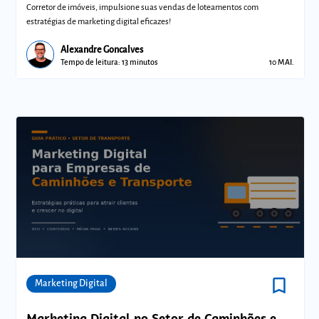
Corretor de imóveis, impulsione suas vendas de loteamentos com
estratégias de marketing digital eficazes!
Alexandre Goncalves
Tempo de leitura: 13 minutos
10 MAI.
bookmark_border
Comunidades
Marketing Digital
Marketing Digital no Setor de Caminhões e