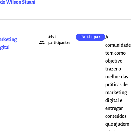
do Wilson Stuani
4691
A
Participar
rketing
people
participantes
comunidade
gital
tem como
objetivo
trazer o
melhor das
práticas de
marketing
digital e
entregar
conteúdos
que ajudem