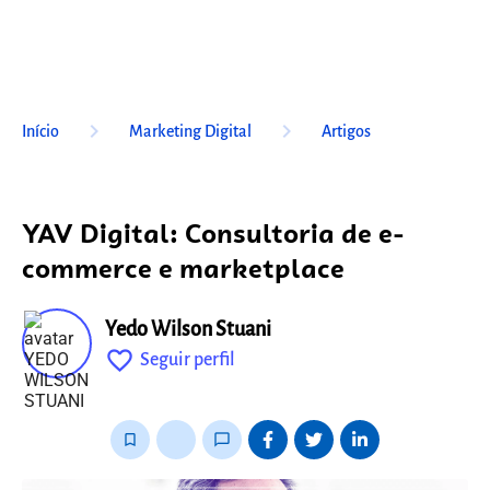
keyboard_arrow_right
keyboard_arrow_right
Início
Marketing Digital
Artigos
YAV Digital: Consultoria de e-
commerce e marketplace
Yedo Wilson Stuani
favorite_outline
Seguir perfil
fixo
bookmark_border
thumb_up_alt
chat_bubble_outline