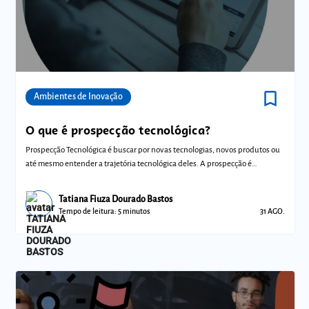
bookmark_border
Comunidades
Ambientes de Inovação
O que é prospecção tecnológica?
Prospecção Tecnológica é buscar por novas tecnologias, novos produtos ou
até mesmo entender a trajetória tecnológica deles. A prospecção é
importante
Tatiana Fiuza Dourado Bastos
Tempo de leitura: 5 minutos
31 AGO.