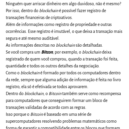
Ninguém quer arriscar dinheiro em algo duvidoso, não é mesmo?
Por isso, dentro do
blockchain
é possível fazer registro de
transações financeiras de criptoativos.
Além de informações como registro de propriedade e outras
ocorrências. Esse registro é imutável, o que deixa a transação mais
segura e até mesmo auditável.
As informações descritas no
blockchain
são detalhadas.
Se você compra um
Bitcon
, por exemplo, o
blockchain
deixa
registrado de quem você comprou, quando a transação foi feita,
quantidade e todos os outros detalhes da negociação.
Como o
blockchain
é formado por todos os computadores dentro
da rede, sempre que alguma adição de informação é feita no livro
registro, ela só é efetivada se todos aprovarem.
Dentro do
blockchain
, o
Bitcoin
também serve como recompensa
para computadores que conseguirem formar um bloco de
transações validadas de acordo com as regras.
Isso porque o
Bitcoin
é baseado em uma série de
supercomputadores resolvendo problemas matemáticos como
forma de garantir a compatibilidade entre os blocos que formam