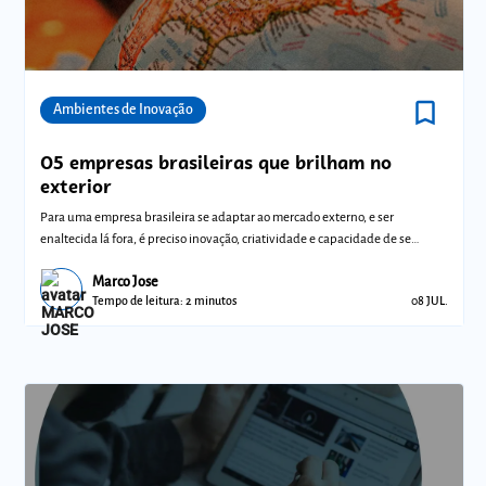
bookmark_border
Comunidades
Ambientes de Inovação
05 empresas brasileiras que brilham no
exterior
Para uma empresa brasileira se adaptar ao mercado externo, e ser
enaltecida lá fora, é preciso inovação, criatividade e capacidade de se
reinventar.
Marco Jose
Tempo de leitura: 2 minutos
08 JUL.