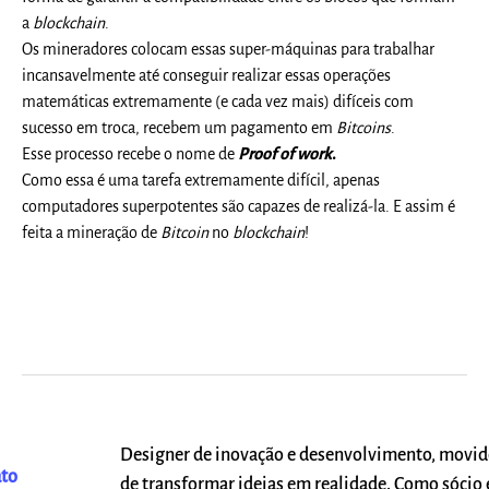
a
blockchain
.
Os mineradores colocam essas super-máquinas para trabalhar
incansavelmente até conseguir realizar essas operações
matemáticas extremamente (e cada vez mais) difíceis com
sucesso em troca, recebem um pagamento em
Bitcoins
.
Esse processo recebe o nome de
Proof of work
.
Como essa é uma tarefa extremamente difícil, apenas
computadores superpotentes são capazes de realizá-la. E assim é
feita a mineração de
Bitcoin
no
blockchain
!
Designer de inovação e desenvolvimento, movid
to
de transformar ideias em realidade. Como sócio e