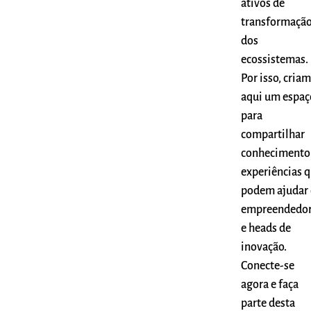
ativos de
transformaçã
dos
ecossistemas.
Por isso, cria
aqui um espaç
para
compartilhar
conhecimento
experiências 
podem ajudar 
empreendedo
e heads de
inovação.
Conecte-se
agora e faça
parte desta