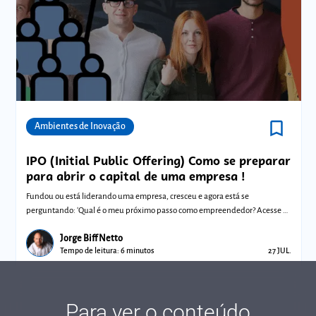
bookmark_border
Comunidades
Ambientes de Inovação
IPO (Initial Public Offering) Como se preparar
para abrir o capital de uma empresa !
Fundou ou está liderando uma empresa, cresceu e agora está se
perguntando: 'Qual é o meu próximo passo como empreendedor? Acesse e
confira!
Jorge Biff Netto
Tempo de leitura: 6 minutos
27 JUL.
Para ver o conteúdo