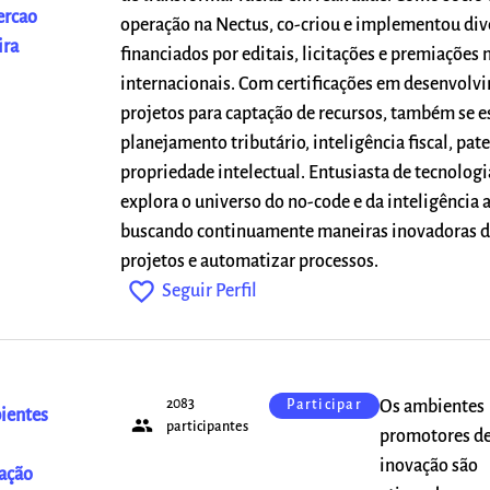
ercao
operação na Nectus, co-criou e implementou div
ira
financiados por editais, licitações e premiações 
internacionais. Com certificações em desenvolv
projetos para captação de recursos, também se 
planejamento tributário, inteligência fiscal, pat
propriedade intelectual. Entusiasta de tecnolog
explora o universo do no-code e da inteligência ar
buscando continuamente maneiras inovadoras d
projetos e automatizar processos.
favorite_outline
Seguir Perfil
2083
Os ambientes
Participar
ientes
people
participantes
promotores d
inovação são
ação