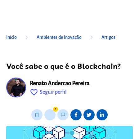
keyboard_arrow_right
keyboard_arrow_right
Início
Ambientes de Inovação
Artigos
Você sabe o que é o Blockchain?
Renato Andercao Pereira
favorite_outline
Seguir perfil
fixo
1
bookmark_border
thumb_up_alt
chat_bubble_outline