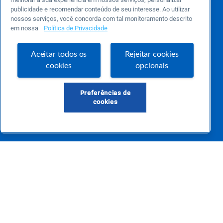
publicidade e recomendar conteúdo de seu interesse. Ao utilizar
nossos serviços, você concorda com tal monitoramento descrito
Este é um blog colaborativo.
em nossa
Política de Privacidade
O Sebrae não se responsabiliza pelo conteúdo publicado por terceiros.
Uma das maiores Comunidades de Empreendedorismo do Brasil, a Comunidade
Sebrae foi criada para entregar conteúdos em diversos formatos, inovadores,
Aceitar todos os
Rejeitar cookies
pertinentes e temas específicos que se conecte com a realidade da sua empresa.
E claro, conte sempre com o Sebrae/PR, em todos os momentos de sua vida
cookies
opcionais
empreendedora.
Preferências de
cookies
Precisa de ajuda?
atendimentosebraepr@pr.sebrae.com.br
Central de Relacionamento 0800 570 0800
de segunda a sexta das 8h às 20h e pelos canais digitais até 00h
Sobre o Sebrae
Sobre a Comunidade
Termos de uso