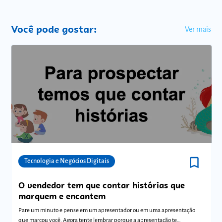
Você pode gostar:
Ver mais
bookmark_border
Comunidades
Tecnologia e Negócios Digitais
O vendedor tem que contar histórias que
marquem e encantem
Pare um minuto e pense em um apresentador ou em uma apresentação
que marcou você. Agora tente lembrar porque a apresentação te