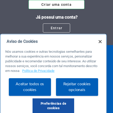
Criar uma conta
Já possui uma conta?
Entrar
Aviso de Cookies
Nós usamos cookies e outras tecnologias semelhantes para
melhorar a sua experiência em nossos serviços, personalizar
publicidade e recomendar conteúdo de seu interesse. Ao utilizar
nossos serviços, você concorda com tal monitoramento descrito
em nossa
Política de Privacidade
Este é um blog colaborativo.
Aceitar todos os
Rejeitar cookies
O Sebrae não se responsabiliza pelo conteúdo publicado por terceiros.
cookies
opcionais
Uma das maiores Comunidades de Empreendedorismo do Brasil, a Comunidade
Sebrae foi criada para entregar conteúdos em diversos formatos, inovadores,
pertinentes e temas específicos que se conecte com a realidade da sua empresa.
Preferências de
E claro, conte sempre com o Sebrae/PR, em todos os momentos de sua vida
cookies
empreendedora.