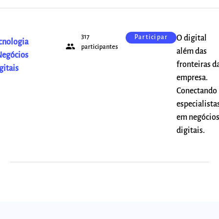
317
O digital
Participar
cnologia
people
participantes
além das
Negócios
fronteiras d
gitais
empresa.
Conectando
especialista
em negócio
digitais.