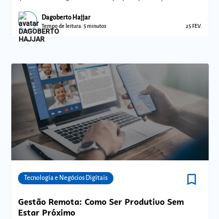
marcou...foi o conteúdo
Dagoberto Hajjar
Tempo de leitura: 5 minutos
25 FEV.
bookmark_border
Comunidades
Tecnologia e Negócios Digitais
Gestão Remota: Como Ser Produtivo Sem
Estar Próximo