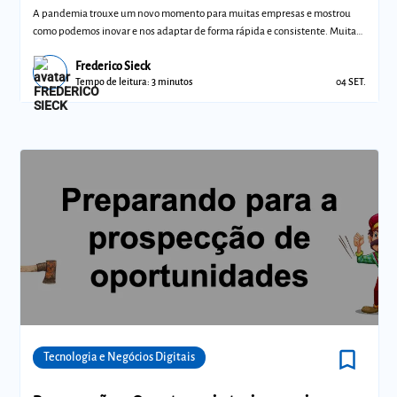
A pandemia trouxe um novo momento para muitas empresas e mostrou
como podemos inovar e nos adaptar de forma rápida e consistente. Muitas
empresas nunc
Frederico Sieck
Tempo de leitura: 3 minutos
04 SET.
bookmark_border
Comunidades
Tecnologia e Negócios Digitais