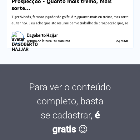
Prospecção - Quanto mais treino, mais
sorte...
Tiger Woods, famoso jogador de golfe, diz ¿quanto mais eu treino, mas sorte
eu tenho¿. E eu acho que isto resume bem o trabalho da prospecção que, se
Dagoberto Hajjar
Tempo de leitura: 28 minutos
04 MAR.
Para ver o conteúdo
completo, basta
se cadastrar,
é
gratis
😉