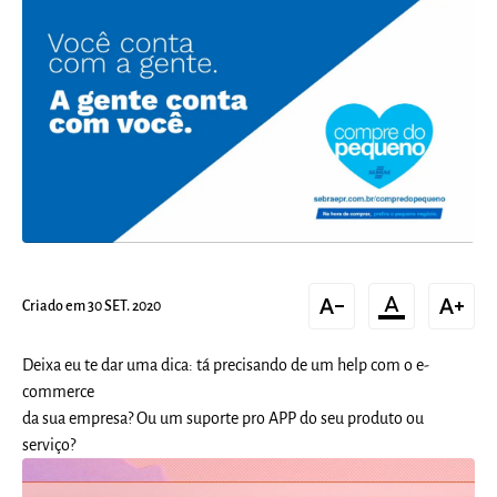
text_decrease
format_color_text
text_increase
Criado em 30 SET. 2020
Deixa eu te dar uma dica: tá precisando de um help com o e-
commerce
da sua empresa? Ou um suporte pro APP do seu produto ou
serviço?