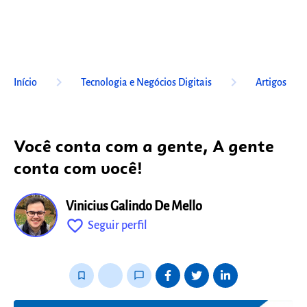
keyboard_arrow_right
keyboard_arrow_right
Início
Tecnologia e Negócios Digitais
Artigos
Você conta com a gente, A gente
conta com você!
Vinicius Galindo De Mello
favorite_outline
Seguir perfil
fixo
bookmark_border
thumb_up_alt
chat_bubble_outline