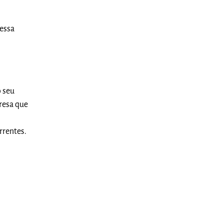
essa
 seu
resa que
rrentes.