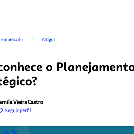
keyboard_arrow_right
o Empresário
Artigos
conhece o Planejament
tégico?
amila Vieira Castro
outline
Seguir perfil