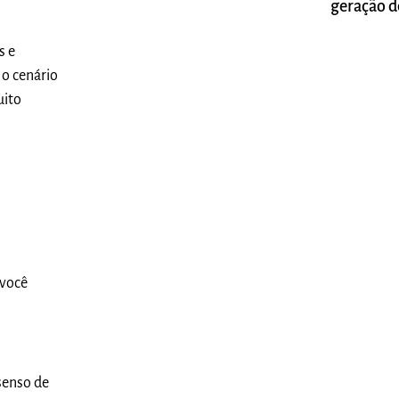
geração 
Brasil
s e
 o cenário
uito
 você
senso de