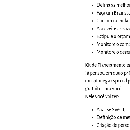
Defina as melhor
Faça um Brainst
Crie um calendár
Aproveite as saz
Estipule o orçam
Monitore o comp
Monitore o dese
Kit de Planejamento e
Já pensou em quão prát
um kit mega especial 
gratuitos pra você!
Nele você vai ter:
Análise SWOT;
Definição de met
Criação de perso