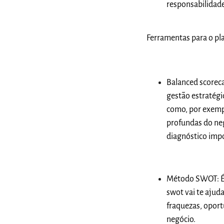
responsabilidad
Ferramentas para o pl
Balanced scoreca
gestão estratégi
como, por exemplo
profundas do neg
diagnóstico impo
Método SWOT
: 
swot vai te ajuda
fraquezas, oport
negócio.