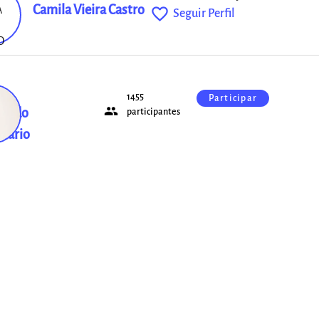
Camila Vieira Castro
favorite_outline
Seguir Perfil
1455
Participar
people
dia do
participantes
sário