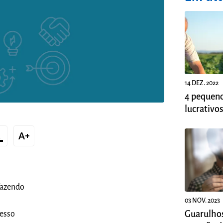
14 DEZ. 2022
4 pequeno
lucrativo
_text
text_increase
fazendo
03 NOV. 2023
Guarulhos
cesso