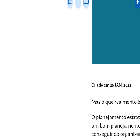
bookmark_border
thumb_up_alt
chat_bubble_outline
Criado em 26 JAN. 2022
Mas o que realmente é
O planejamento estrat
um bom planejamento 
conseguindo organizar 