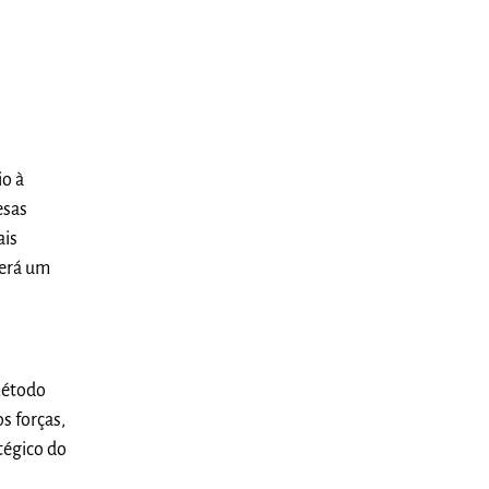
io à
esas
ais
terá um
 método
s forças,
tégico do