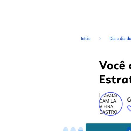
keyboard_arrow_right
Início
Dia a dia d
Você 
Estra
C
favorite_
fixo