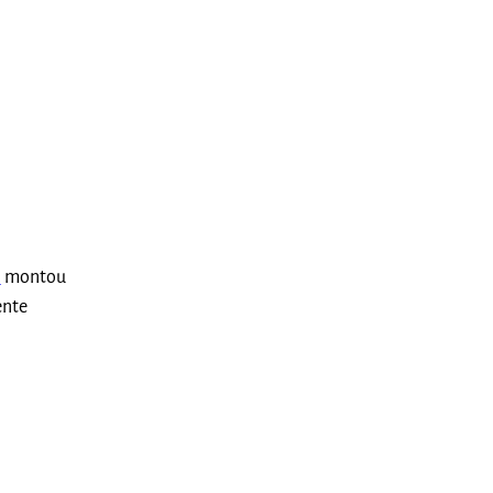
s
montou
ente