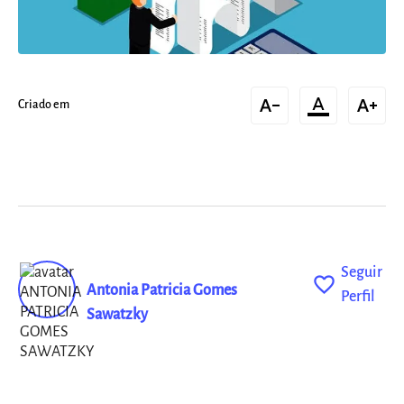
text_decrease
format_color_text
text_increase
Criado em
Seguir
favorite_outline
Antonia Patricia Gomes
Perfil
Sawatzky