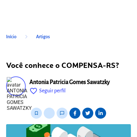
keyboard_arrow_right
Início
Artigos
Você conhece o COMPENSA-RS?
Antonia Patricia Gomes Sawatzky
favorite_outline
Seguir perfil
fixo
bookmark_border
thumb_up_alt
chat_bubble_outline