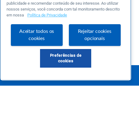
publicidade e recomendar conteúdo de seu interesse. Ao utilizar
nossos serviços, você concorda com tal monitoramento descrito
em nossa
Política de Privacidade
Aceitar todos os
Rejeitar cookies
cookies
opcionais
Preferências de
cookies
Este é um blog colaborativo.
O Sebrae não se responsabiliza pelo conteúdo publicado por terceiros.
Uma das maiores Comunidades de Empreendedorismo do Brasil, a Comunidade
Sebrae foi criada para entregar conteúdos em diversos formatos, inovadores,