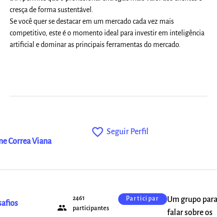
cresça de forma sustentável.
Se você quer se destacar em um mercado cada vez mais
competitivo, este é o momento ideal para investir em inteligência
artificial e dominar as principais ferramentas do mercado.
favorite_outline
Seguir Perfil
ne Correa Viana
2461
Um grupo par
Participar
afios
people
participantes
falar sobre os