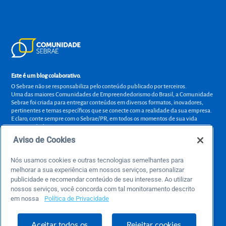
Este é um blog colaborativo.
O Sebrae não se responsabiliza pelo conteúdo publicado por terceiros.
Uma das maiores Comunidades de Empreendedorismo do Brasil, a Comunidade
Sebrae foi criada para entregar conteúdos em diversos formatos, inovadores,
pertinentes e temas específicos que se conecte com a realidade da sua empresa.
E claro, conte sempre com o Sebrae/PR, em todos os momentos de sua vida
empreendedora.
Aviso de Cookies
Nós usamos cookies e outras tecnologias semelhantes para
melhorar a sua experiência em nossos serviços, personalizar
Precisa de ajuda?
publicidade e recomendar conteúdo de seu interesse. Ao utilizar
atendimentosebraepr@pr.sebrae.com.br
nossos serviços, você concorda com tal monitoramento descrito
em nossa
Política de Privacidade
Central de Relacionamento 0800 570 0800
de segunda a sexta das 8h às 20h e pelos canais digitais até 00h
Aceitar todos os
Rejeitar cookies