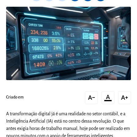
text_decrease
format_color_text
text_increase
Criado em
A transformação digital já é uma realidade no setor contábil, e a
Inteligência Artificial (IA) está no centro dessa revolução. O que
antes exigia horas de trabalho manual, hoje pode ser realizado em
poucos minutos com o apoio de ferramentas inteligentes.