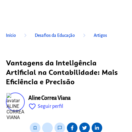
keyboard_arrow_right
keyboard_arrow_right
Início
Desafios da Educação
Artigos
Vantagens da Inteligência
Artificial na Contabilidade: Mais
Eficiência e Precisão
Aline Correa Viana
favorite_outline
Seguir perfil
fixo
bookmark_border
thumb_up_alt
chat_bubble_outline