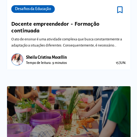
bookmark_border
Comunidades
Desafios da Educação
Docente empreendedor - Formação
continuada
O ato de ensinar é uma atividade complexa que busca constantemente a
adaptação a situações diferentes. Consequentemente, é necessário
entender cada si
Sheila Cristina Mocellin
Tempo de leitura: 9 minutos
15 JUN.