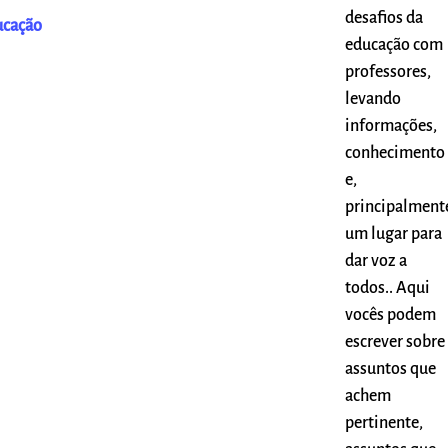
desafios da
ucação
educação com
professores,
levando
informações,
conhecimento
e,
principalment
um lugar para
dar voz a
todos.. Aqui
vocês podem
escrever sobre
assuntos que
achem
pertinente,