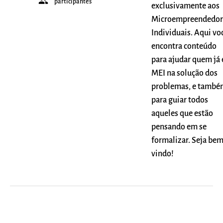
people
participantes
exclusivamente aos
Microempreendedor
Individuais. Aqui vo
encontra conteúdo
para ajudar quem já 
MEI na solução dos
problemas, e també
para guiar todos
aqueles que estão
pensando em se
formalizar. Seja be
vindo!