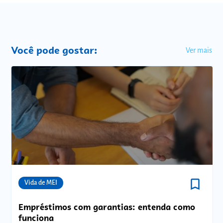
Você pode gostar:
Ver mais
bookmark_border
Comunidades
Vida de MEI
Empréstimos com garantias: entenda como
funciona