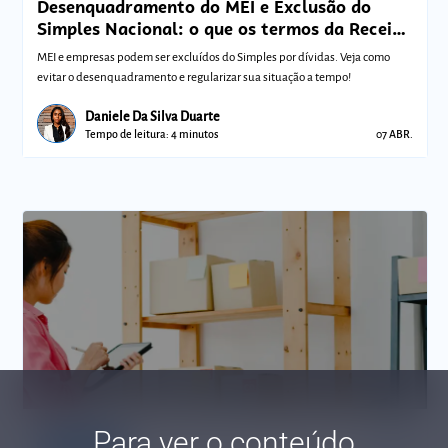
Desenquadramento do MEI e Exclusão do
Simples Nacional: o que os termos da Receita
Federal significam para sua empresa?
MEI e empresas podem ser excluídos do Simples por dívidas. Veja como
evitar o desenquadramento e regularizar sua situação a tempo!
Daniele Da Silva Duarte
Tempo de leitura: 4 minutos
07 ABR.
Para ver o conteúdo
Comunidades
Vida de MEI