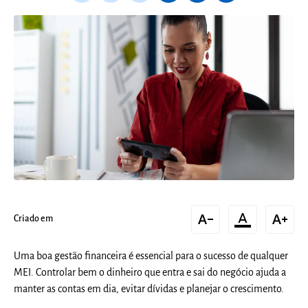
text_decrease
format_color_text
text_increase
Criado em
Uma boa gestão financeira é essencial para o sucesso de qualquer
MEI. Controlar bem o dinheiro que entra e sai do negócio ajuda a
manter as contas em dia, evitar dívidas e planejar o crescimento.