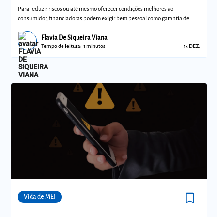
Para reduzir riscos ou até mesmo oferecer condições melhores ao
consumidor, financiadoras podem exigir bem pessoal como garantia de
empréstimo
Flavia De Siqueira Viana
Tempo de leitura: 3 minutos
15 DEZ.
bookmark_border
Comunidades
Vida de MEI