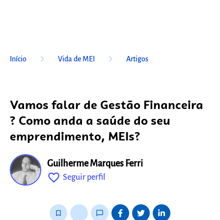
keyboard_arrow_right
keyboard_arrow_right
Início
Vida de MEI
Artigos
Vamos falar de Gestão Financeira
? Como anda a saúde do seu
emprendimento, MEIs?
Guilherme Marques Ferri
favorite_outline
Seguir perfil
fixo
bookmark_border
thumb_up_alt
chat_bubble_outline