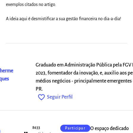
exemplos citados no artigo.
A ideia aqui é desmistificar a sua gestão financeira no dia-a-dia!
Graduado em Administração Pública pela FG
lherme
2023, fomentador da inovação, e, auxilio aos p
ques
médios negócios - principalmente emergentes 
i
PR.
favorite_outline
Seguir Perfil
8633
O espaço dedicado
Participar
a