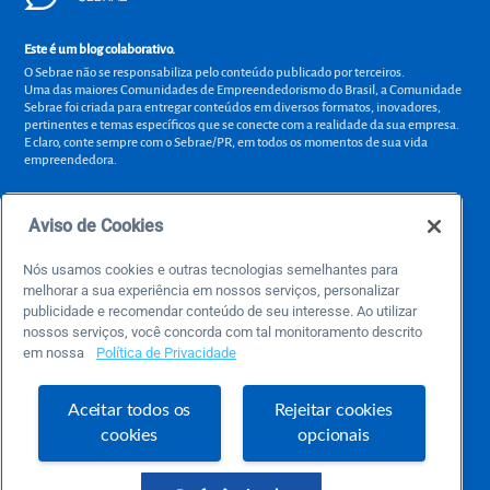
Este é um blog colaborativo.
O Sebrae não se responsabiliza pelo conteúdo publicado por terceiros.
Uma das maiores Comunidades de Empreendedorismo do Brasil, a Comunidade
Sebrae foi criada para entregar conteúdos em diversos formatos, inovadores,
pertinentes e temas específicos que se conecte com a realidade da sua empresa.
E claro, conte sempre com o Sebrae/PR, em todos os momentos de sua vida
empreendedora.
Aviso de Cookies
Precisa de ajuda?
Nós usamos cookies e outras tecnologias semelhantes para
atendimentosebraepr@pr.sebrae.com.br
melhorar a sua experiência em nossos serviços, personalizar
publicidade e recomendar conteúdo de seu interesse. Ao utilizar
Central de Relacionamento 0800 570 0800
nossos serviços, você concorda com tal monitoramento descrito
de segunda a sexta das 8h às 20h e pelos canais digitais até 00h
em nossa
Política de Privacidade
Aceitar todos os
Rejeitar cookies
Sobre o Sebrae
cookies
opcionais
Sobre a Comunidade
Termos de uso