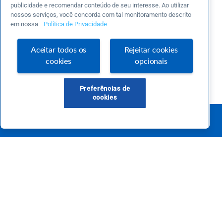
publicidade e recomendar conteúdo de seu interesse. Ao utilizar
nossos serviços, você concorda com tal monitoramento descrito
em nossa
Política de Privacidade
Aceitar todos os
Rejeitar cookies
cookies
opcionais
Preferências de
cookies
Este é um blog colaborativo.
O Sebrae não se responsabiliza pelo conteúdo publicado por terceiros.
Uma das maiores Comunidades de Empreendedorismo do Brasil, a Comunidade
Sebrae foi criada para entregar conteúdos em diversos formatos, inovadores,