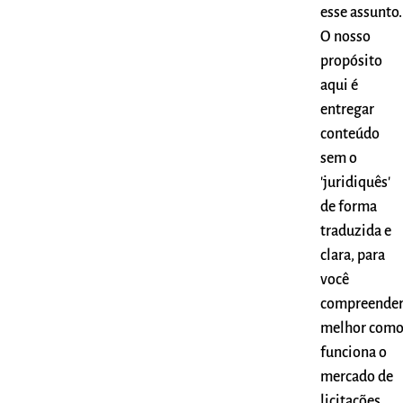
esse assunto.
O nosso
propósito
aqui é
entregar
conteúdo
sem o
'juridiquês'
de forma
traduzida e
clara, para
você
compreende
melhor com
funciona o
mercado de
licitações.