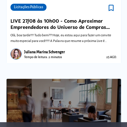
bookmark_border
Comunidades
Licitações Públicas
LIVE 27/08 às 10h00 - Como Aproximar
Empreendedores do Universo de Compras
Públicas
Olá, boa tarde!!!! Tudo bem??? Hoje, eu estou aqui para fazer um convite
muito especial para você!!!!! A Palavra que resume a próxima Live é
OPORTUNID
Juliana Marina Schvenger
Tempo de leitura: 2 minutos
25 AGO.