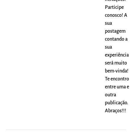
Participe
conosco! A
sua
postagem
contando a
sua
experiência
será muito
bem-vinda!
Te encontro
entre uma e
outra
publicação.
Abraços!!!