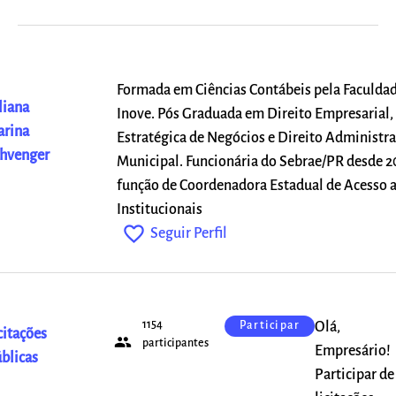
Formada em Ciências Contábeis pela Faculdad
liana
Inove. Pós Graduada em Direito Empresarial,
rina
Estratégica de Negócios e Direito Administra
hvenger
Municipal. Funcionária do Sebrae/PR desde 2
função de Coordenadora Estadual de Acesso 
Institucionais
favorite_outline
Seguir Perfil
1154
Olá,
Participar
citações
people
participantes
Empresário!
blicas
Participar de