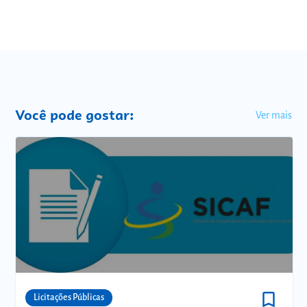
Você pode gostar:
Ver mais
bookmark_border
Comunidades
Licitações Públicas