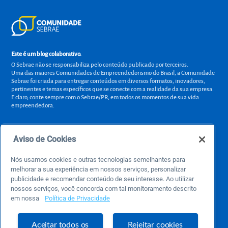
Este é um blog colaborativo.
O Sebrae não se responsabiliza pelo conteúdo publicado por terceiros.
Uma das maiores Comunidades de Empreendedorismo do Brasil, a Comunidade
Sebrae foi criada para entregar conteúdos em diversos formatos, inovadores,
pertinentes e temas específicos que se conecte com a realidade da sua empresa.
E claro, conte sempre com o Sebrae/PR, em todos os momentos de sua vida
empreendedora.
Aviso de Cookies
Precisa de ajuda?
Nós usamos cookies e outras tecnologias semelhantes para
atendimentosebraepr@pr.sebrae.com.br
melhorar a sua experiência em nossos serviços, personalizar
publicidade e recomendar conteúdo de seu interesse. Ao utilizar
Central de Relacionamento 0800 570 0800
nossos serviços, você concorda com tal monitoramento descrito
de segunda a sexta das 8h às 20h e pelos canais digitais até 00h
em nossa
Política de Privacidade
Sobre o Sebrae
Aceitar todos os
Rejeitar cookies