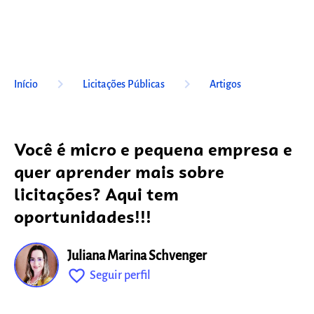
keyboard_arrow_right
keyboard_arrow_right
Início
Licitações Públicas
Artigos
Você é micro e pequena empresa e
quer aprender mais sobre
licitações? Aqui tem
oportunidades!!!
Juliana Marina Schvenger
favorite_outline
Seguir perfil
fixo