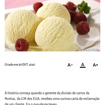
text_decrease
format_color_text
text_increase
Criado em 30 OUT. 2020
A história começa quando o gerente da divisão de carros da
Pontiac, da GM dos EUA, recebeu uma curiosa carta de reclamação
de um cliente. Eis o que ele escreveu: