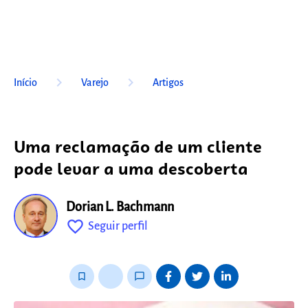
keyboard_arrow_right
keyboard_arrow_right
Início
Varejo
Artigos
Uma reclamação de um cliente
pode levar a uma descoberta
Dorian L. Bachmann
favorite_outline
Seguir perfil
fixo
bookmark_border
thumb_up_alt
chat_bubble_outline