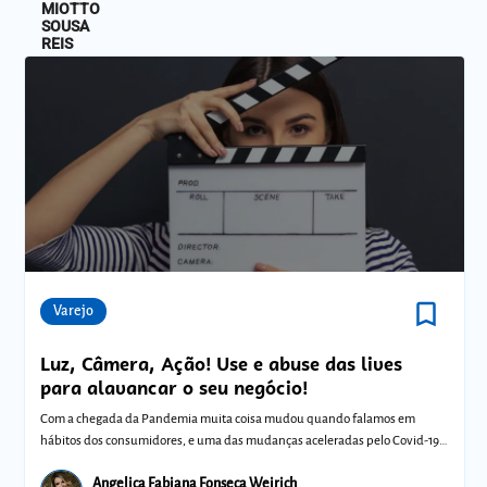
bookmark_border
Comunidades
Varejo
Luz, Câmera, Ação! Use e abuse das lives
para alavancar o seu negócio!
Com a chegada da Pandemia muita coisa mudou quando falamos em
hábitos dos consumidores, e uma das mudanças aceleradas pelo Covid-19
foi a adesão em ma
Angelica Fabiana Fonseca Weirich