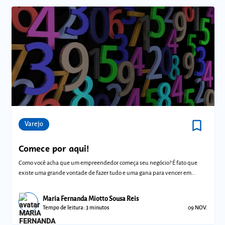
bookmark_border
Comunidades
Varejo
Comece por aqui!
Como você acha que um empreendedor começa seu negócio? É fato que
existe uma grande vontade de fazer tudo e uma gana para vencer em
pouco tempo. Mas n
Maria Fernanda Miotto Sousa Reis
Tempo de leitura: 3 minutos
09 NOV.