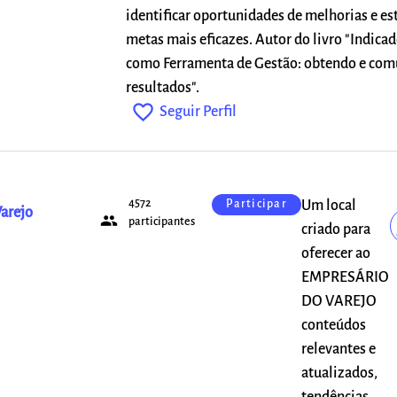
identificar oportunidades de melhorias e es
metas mais eficazes. Autor do livro "Indica
como Ferramenta de Gestão: obtendo e co
resultados".
favorite_outline
Seguir Perfil
4572
Um local
Participar
arejo
people
participantes
criado para
oferecer ao
EMPRESÁRIO
DO VAREJO
conteúdos
relevantes e
atualizados,
tendências,