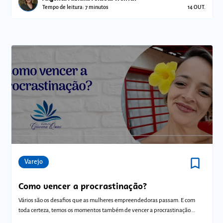
Tempo de leitura: 7 minutos
14 OUT.
bookmark_border
Comunidades
Varejo
Como vencer a procrastinação?
Vários são os desafios que as mulheres empreendedoras passam. E com
toda certeza, temos os momentos também de vencer a procrastinação.
Primeiro vamos