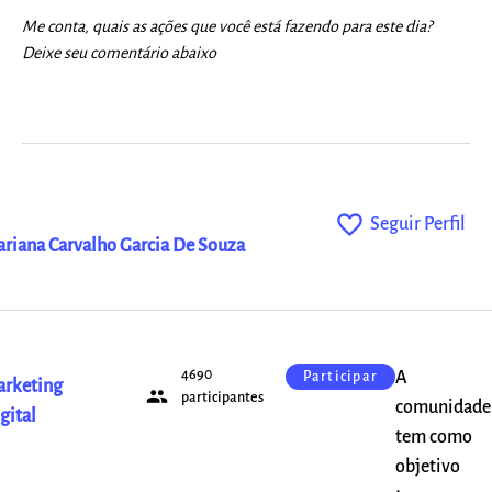
Me conta, quais as ações que você está fazendo para este dia?
Deixe seu comentário abaixo
favorite_outline
Seguir Perfil
riana Carvalho Garcia De Souza
4690
A
Participar
rketing
people
participantes
comunidade
gital
tem como
objetivo