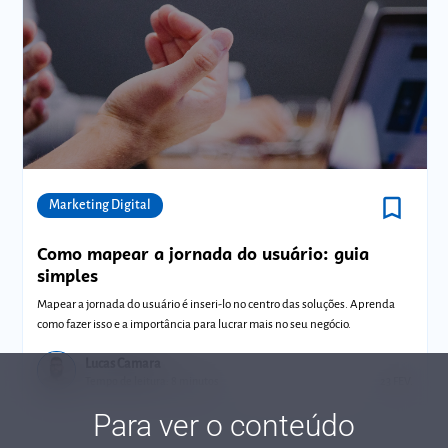
bookmark_border
Comunidades
Marketing Digital
Como mapear a jornada do usuário: guia
simples
Mapear a jornada do usuário é inseri-lo no centro das soluções. Aprenda
como fazer isso e a importância para lucrar mais no seu negócio.
Lucas Camara
Tempo de leitura: 8 minutos
23 FEV.
Para ver o conteúdo