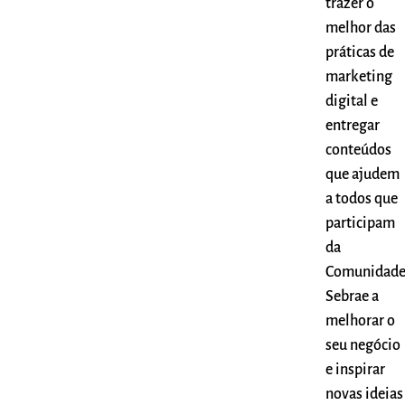
trazer o
melhor das
práticas de
marketing
digital e
entregar
conteúdos
que ajudem
a todos que
participam
da
Comunidad
Sebrae a
melhorar o
seu negócio
e inspirar
novas ideias