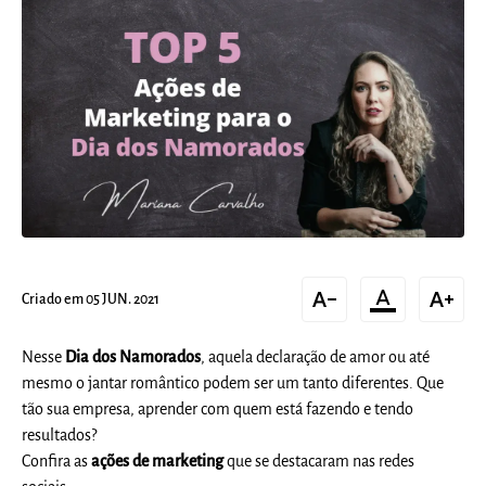
text_decrease
format_color_text
text_increase
Criado em 05 JUN. 2021
Nesse
Dia dos Namorados
, aquela declaração de amor ou até
mesmo o jantar romântico podem ser um tanto diferentes. Que
tão sua empresa, aprender com quem está fazendo e tendo
resultados?
Confira as
ações de marketing
que se destacaram nas redes