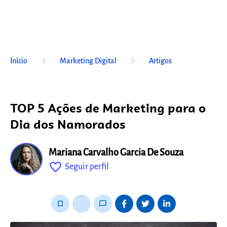
keyboard_arrow_right
keyboard_arrow_right
Início
Marketing Digital
Artigos
TOP 5 Ações de Marketing para o
Dia dos Namorados
Mariana Carvalho Garcia De Souza
favorite_outline
Seguir perfil
fixo
bookmark_border
thumb_up_alt
chat_bubble_outline