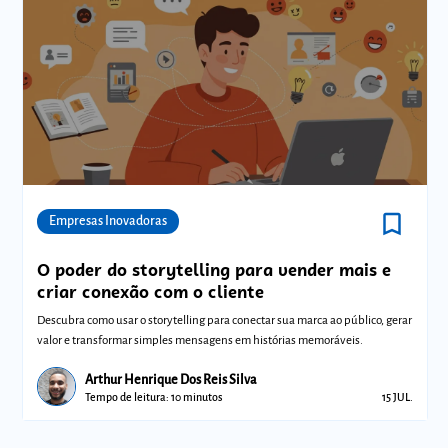
bookmark_border
Comunidades
Empresas Inovadoras
O poder do storytelling para vender mais e
criar conexão com o cliente
Descubra como usar o storytelling para conectar sua marca ao público, gerar
valor e transformar simples mensagens em histórias memoráveis.
Arthur Henrique Dos Reis Silva
Tempo de leitura: 10 minutos
15 JUL.