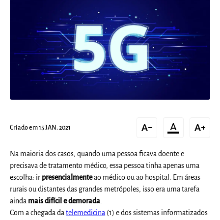
text_decrease
format_color_text
text_increase
Criado em 15 JAN. 2021
Na maioria dos casos, quando uma pessoa ficava doente e
precisava de tratamento médico, essa pessoa tinha apenas uma
escolha: ir
presencialmente
ao médico ou ao hospital. Em áreas
rurais ou distantes das grandes metrópoles, isso era uma tarefa
ainda
mais difícil e demorada
.
Com a chegada da
telemedicina
(1) e dos sistemas informatizados