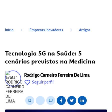
keyboard_arrow_right
keyboard_arrow_right
Início
Empresas Inovadoras
Artigos
Tecnologia 5G na Saúde: 5
cenários previstos na Medicina
Rodrigo Carneiro Ferreira De Lima
favorite_outline
Seguir perfil
fixo
bookmark_border
thumb_up_alt
chat_bubble_outline