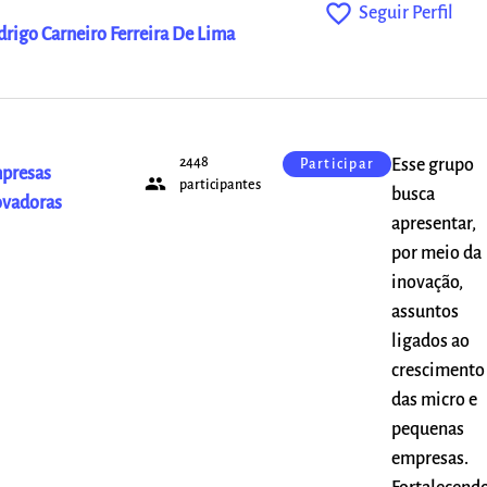
favorite_outline
Seguir Perfil
drigo Carneiro Ferreira De Lima
2448
Esse grupo
Participar
presas
people
participantes
busca
ovadoras
apresentar,
por meio da
inovação,
assuntos
ligados ao
crescimento
das micro e
pequenas
empresas.