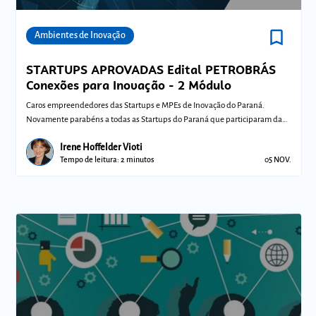
bookmark_border
Comunidades
Ambientes de Inovação
STARTUPS APROVADAS Edital PETROBRÁS
Conexões para Inovação - 2 Módulo
Caros empreendedores das Startups e MPEs de Inovação do Paraná.
Novamente parabéns a todas as Startups do Paraná que participaram da
seletiva do edita
Irene Hoffelder Vioti
Tempo de leitura: 2 minutos
05 NOV.