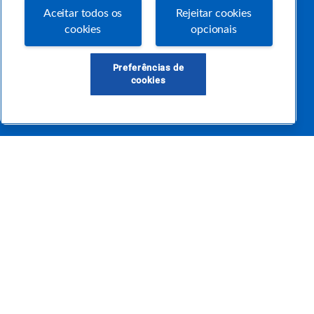
Aceitar todos os
Rejeitar cookies
cookies
opcionais
Precisa de ajuda?
Preferências de
atendimentosebraepr@pr.sebrae.com.br
cookies
Central de Relacionamento 0800 570 0800
de segunda a sexta das 8h às 20h e pelos canais digitais até 00h
Sobre o Sebrae
Sobre a Comunidade
Termos de uso
Sebrae/PR - Todos os direitos reservados