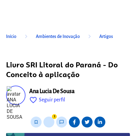
keyboard_arrow_right
keyboard_arrow_right
Início
Ambientes de Inovação
Artigos
Livro SRI Litoral do Paraná - Do
Conceito à aplicação
Ana Lucia De Sousa
favorite_outline
Seguir perfil
fixo
1
bookmark_border
thumb_up_alt
chat_bubble_outline