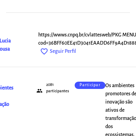
https://wwws.cnpq.br/cvlattesweb/PKG MEN
Lucia
cod=36BFF60EE41D3041EAADD6FF9A4D188
ousa
favorite_outline
Seguir Perfil
2081
Os ambientes
Participar
ientes
people
participantes
promotores d
inovação são
ação
ativos de
transformaçã
dos
ecossistemas.