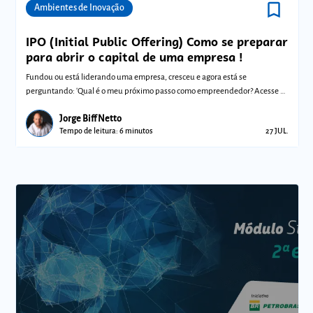
bookmark_border
Comunidades
Ambientes de Inovação
IPO (Initial Public Offering) Como se preparar
para abrir o capital de uma empresa !
Fundou ou está liderando uma empresa, cresceu e agora está se
perguntando: 'Qual é o meu próximo passo como empreendedor? Acesse e
confira!
Jorge Biff Netto
Tempo de leitura: 6 minutos
27 JUL.