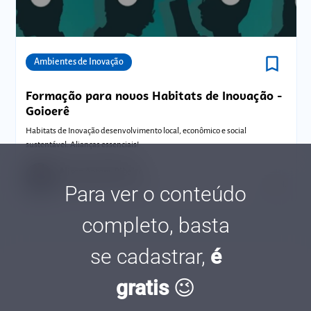
bookmark_border
Comunidades
Ambientes de Inovação
Formação para novos Habitats de Inovação -
Goioerê
Habitats de Inovação desenvolvimento local, econômico e social
sustentável. Alianças essenciais!
Alison Antony Ribeiro
Tempo de leitura: 1 minutos
13 JAN.
Para ver o conteúdo
completo, basta
se cadastrar,
é
gratis
😉