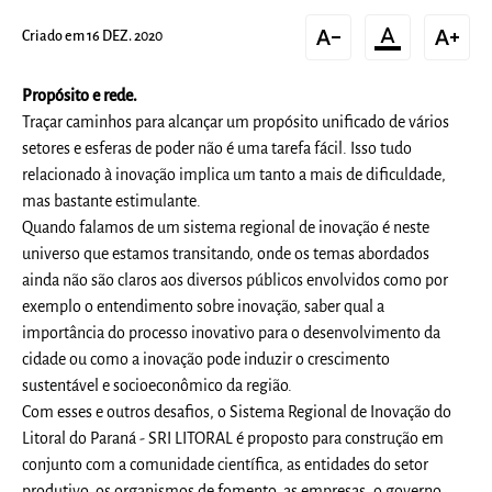
text_decrease
format_color_text
text_increase
Criado em 16 DEZ. 2020
Propósito e rede.
Traçar caminhos para alcançar um propósito unificado de vários
setores e esferas de poder não é uma tarefa fácil. Isso tudo
relacionado à inovação implica um tanto a mais de dificuldade,
mas bastante estimulante.
Quando falamos de um sistema regional de inovação é neste
universo que estamos transitando, onde os temas abordados
ainda não são claros aos diversos públicos envolvidos como por
exemplo o entendimento sobre inovação, saber qual a
importância do processo inovativo para o desenvolvimento da
cidade ou como a inovação pode induzir o crescimento
sustentável e socioeconômico da região.
Com esses e outros desafios, o Sistema Regional de Inovação do
Litoral do Paraná - SRI LITORAL é proposto para construção em
conjunto com a comunidade científica, as entidades do setor
produtivo, os organismos de fomento, as empresas, o governo