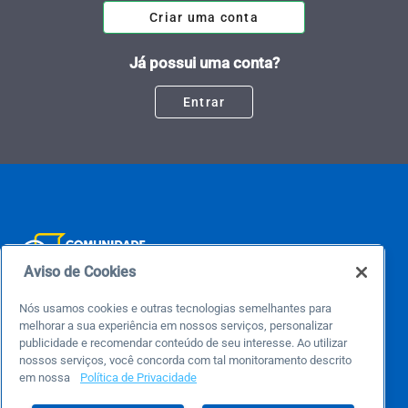
Criar uma conta
Já possui uma conta?
Entrar
Aviso de Cookies
Este é um blog colaborativo.
Nós usamos cookies e outras tecnologias semelhantes para
O Sebrae não se responsabiliza pelo conteúdo publicado por terceiros.
melhorar a sua experiência em nossos serviços, personalizar
Uma das maiores Comunidades de Empreendedorismo do Brasil, a Comunidade
publicidade e recomendar conteúdo de seu interesse. Ao utilizar
Sebrae foi criada para entregar conteúdos em diversos formatos, inovadores,
nossos serviços, você concorda com tal monitoramento descrito
pertinentes e temas específicos que se conecte com a realidade da sua empresa.
em nossa
Política de Privacidade
E claro, conte sempre com o Sebrae/PR, em todos os momentos de sua vida
empreendedora.