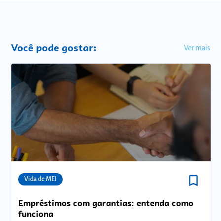
Você pode gostar:
Ver mais
bookmark_border
Comunidades
Vida de MEI
Empréstimos com garantias: entenda como
funciona