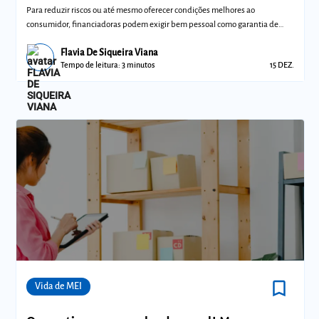
Para reduzir riscos ou até mesmo oferecer condições melhores ao
consumidor, financiadoras podem exigir bem pessoal como garantia de
empréstimo
Flavia De Siqueira Viana
Tempo de leitura: 3 minutos
15 DEZ.
bookmark_border
Comunidades
Vida de MEI