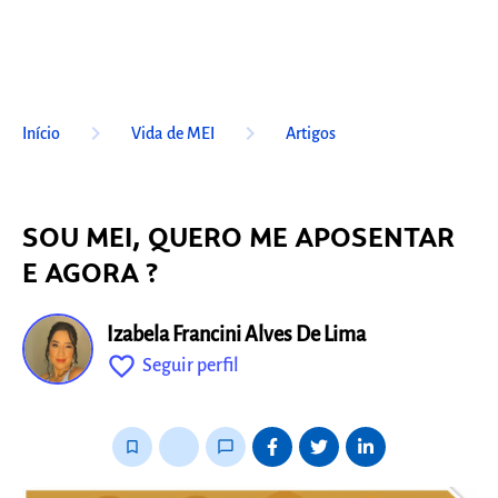
keyboard_arrow_right
keyboard_arrow_right
Início
Vida de MEI
Artigos
SOU MEI, QUERO ME APOSENTAR
E AGORA ?
Izabela Francini Alves De Lima
favorite_outline
Seguir perfil
fixo
bookmark_border
thumb_up_alt
chat_bubble_outline