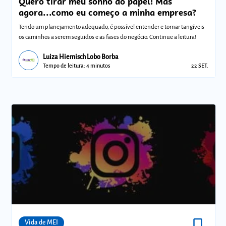
Quero tirar meu sonho do papel! Mas
agora...como eu começo a minha empresa?
Tendo um planejamento adequado, é possível entender e tornar tangíveis
os caminhos a serem seguidos e as fases do negócio. Continue a leitura!
Luiza Hiemisch Lobo Borba
Tempo de leitura: 4 minutos
22 SET.
bookmark_border
Comunidades
Vida de MEI