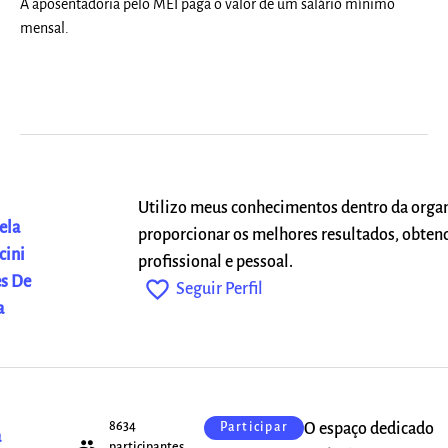
A aposentadoria pelo MEI paga o valor de um salário mínimo
mensal.
Utilizo meus conhecimentos dentro da orga
ela
proporcionar os melhores resultados, obten
cini
profissional e pessoal.
s De
favorite_outline
Seguir Perfil
a
8634
O espaço dedicado
Participar
a
people
participantes