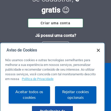
gratis
😉
Criar uma conta
Já possui uma conta?
Entrar
Aviso de Cookies
Nós usamos cookies e outras tecnologias semelhantes para
melhorar a sua experiência em nossos serviços, personalizar
publicidade e recomendar conteúdo de seu interesse. Ao utilizar
nossos serviços, você concorda com tal monitoramento descrito
em nossa
Política de Privacidade
Aceitar todos os
Rejeitar cookies
cookies
opcionais
Este é um blog colaborativo.
O Sebrae não se responsabiliza pelo conteúdo publicado por terceiros.
Uma das maiores Comunidades de Empreendedorismo do Brasil, a Comunidade