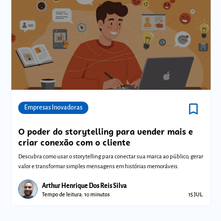
bookmark_border
Comunidades
Empresas Inovadoras
O poder do storytelling para vender mais e
criar conexão com o cliente
Descubra como usar o storytelling para conectar sua marca ao público, gerar
valor e transformar simples mensagens em histórias memoráveis.
Arthur Henrique Dos Reis Silva
Tempo de leitura: 10 minutos
15 JUL.