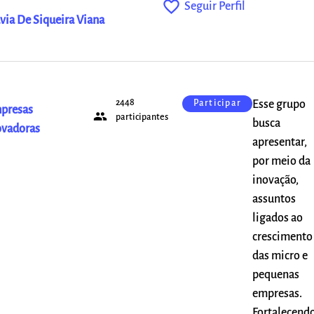
favorite_outline
Seguir Perfil
avia De Siqueira Viana
2448
Esse grupo
Participar
presas
people
participantes
busca
ovadoras
apresentar,
por meio da
inovação,
assuntos
ligados ao
crescimento
das micro e
pequenas
empresas.
Fortalecend