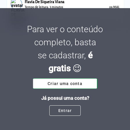
Flavia De Siqueira Viana
Tempo de leitura: 3 minutos
09 MAI.
Para ver o conteúdo
completo, basta
se cadastrar,
é
gratis
😉
Criar uma conta
Já possui uma conta?
Entrar