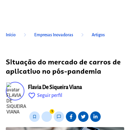
keyboard_arrow_right
keyboard_arrow_right
Início
Empresas Inovadoras
Artigos
Situação do mercado de carros de
aplicativo no pós-pandemia
Flavia De Siqueira Viana
favorite_outline
Seguir perfil
fixo
1
bookmark_border
thumb_up_alt
chat_bubble_outline