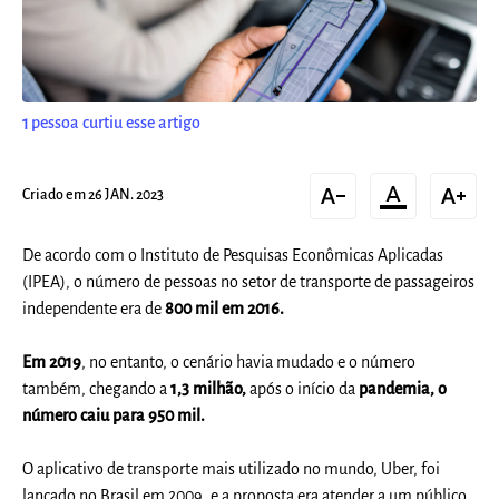
1
pessoa curtiu esse artigo
text_decrease
format_color_text
text_increase
Criado em 26 JAN. 2023
De acordo com o Instituto de Pesquisas Econômicas Aplicadas
(IPEA), o número de pessoas no setor de transporte de passageiros
independente era de
800 mil em 2016.
Em 2019
, no entanto, o cenário havia mudado e o número
também, chegando a
1,3 milhão,
após o início da
pandemia, o
número caiu para 950 mil.
O aplicativo de transporte mais utilizado no mundo, Uber, foi
lançado no Brasil em 2009, e a proposta era atender a um público