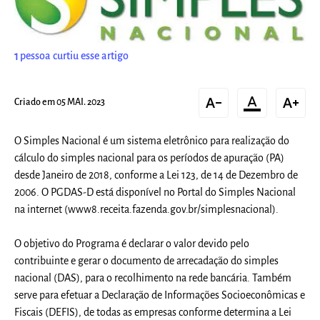
1
pessoa curtiu esse artigo
text_decrease
format_color_text
text_increase
Criado em 05 MAI. 2023
O Simples Nacional é um sistema eletrônico para realização do
cálculo do simples nacional para os períodos de apuração (PA)
desde Janeiro de 2018, conforme a Lei 123, de 14 de Dezembro de
2006. O PGDAS-D está disponível no Portal do Simples Nacional
na internet (www8.receita.fazenda.gov.br/simplesnacional).
O objetivo do Programa é declarar o valor devido pelo
contribuinte e gerar o documento de arrecadação do simples
nacional (DAS), para o recolhimento na rede bancária. Também
serve para efetuar a Declaração de Informações Socioeconômicas e
Fiscais (DEFIS), de todas as empresas conforme determina a Lei