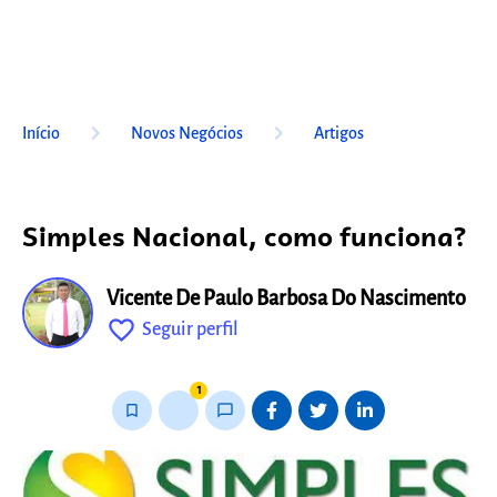
keyboard_arrow_right
keyboard_arrow_right
Início
Novos Negócios
Artigos
Simples Nacional, como funciona?
Vicente De Paulo Barbosa Do Nascimento
favorite_outline
Seguir perfil
fixo
1
bookmark_border
thumb_up_alt
chat_bubble_outline