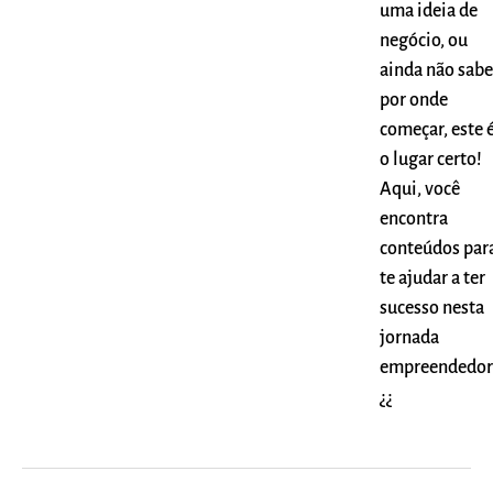
uma ideia de
negócio, ou
ainda não sabe
por onde
começar, este 
o lugar certo!
Aqui, você
encontra
conteúdos par
te ajudar a ter
sucesso nesta
jornada
empreendedor
¿¿