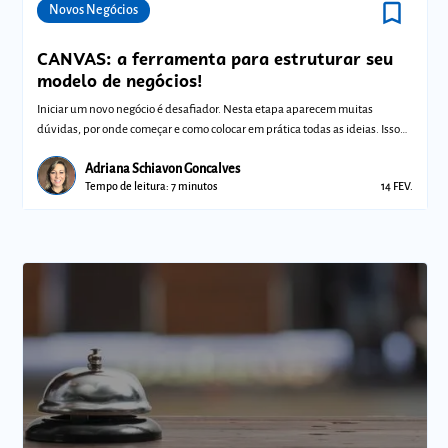
bookmark_border
Comunidades
Novos Negócios
CANVAS: a ferramenta para estruturar seu
modelo de negócios!
Iniciar um novo negócio é desafiador. Nesta etapa aparecem muitas
dúvidas, por onde começar e como colocar em prática todas as ideias. Isso
porque voc
Adriana Schiavon Goncalves
Tempo de leitura: 7 minutos
14 FEV.