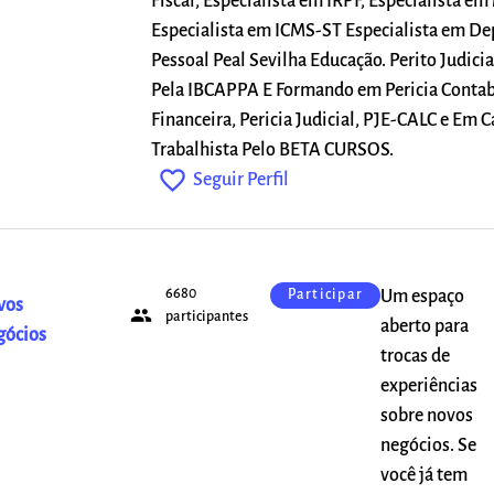
Fiscal, Especialista em IRPF, Especialista em
Especialista em ICMS-ST Especialista em D
Pessoal Peal Sevilha Educação. Perito Judici
Pela IBCAPPA E Formando em Pericia Contab
Financeira, Pericia Judicial, PJE-CALC e Em C
Trabalhista Pelo BETA CURSOS.
favorite_outline
Seguir Perfil
6680
Um espaço
Participar
vos
people
participantes
aberto para
gócios
trocas de
experiências
sobre novos
negócios. Se
você já tem