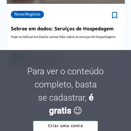
bookmark_border
Comunidades
Novos Negócios
Sebrae em dados: Serviços de Hospedagem
Hoje no Sebrae em Dados vamos falar sobre os serviços de hospedagens.
Bruno Henrique Martins
Tempo de leitura: 8 minutos
03 OUT.
Para ver o conteúdo
completo, basta
se cadastrar,
é
gratis
😉
Criar uma conta