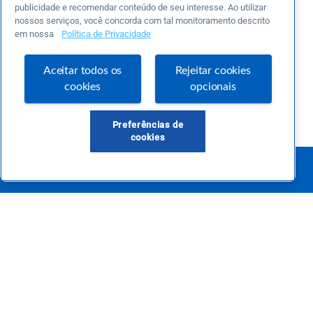
publicidade e recomendar conteúdo de seu interesse. Ao utilizar
nossos serviços, você concorda com tal monitoramento descrito
em nossa
Política de Privacidade
Aceitar todos os
Rejeitar cookies
cookies
opcionais
Preferências de
cookies
Este é um blog colaborativo.
O Sebrae não se responsabiliza pelo conteúdo publicado por terceiros.
Uma das maiores Comunidades de Empreendedorismo do Brasil, a Comunidade
Sebrae foi criada para entregar conteúdos em diversos formatos, inovadores,