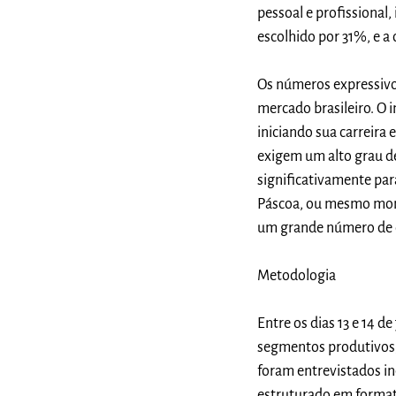
pessoal e profissional
escolhido por 31%, e a
Os números expressiv
mercado brasileiro. O 
iniciando sua carreira
exigem um alto grau d
significativamente par
Páscoa, ou mesmo mom
um grande número de 
Metodologia
Entre os dias 13 e 14 d
segmentos produtivos, 
foram entrevistados i
estruturado em format