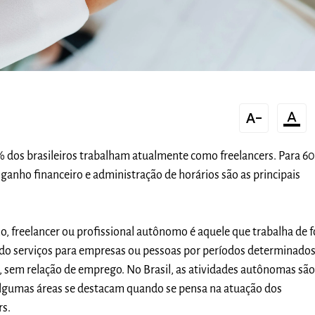
text_decrease
format_color_text
 dos brasileiros trabalham atualmente como freelancers.
Para 6
 ganho financeiro e administração de horários são as principais
, freelancer ou profissional autônomo é aquele que trabalha de 
do serviços para empresas ou pessoas por períodos determinados
 sem relação de emprego. No Brasil, as atividades autônomas sã
algumas áreas se destacam quando se pensa na atuação dos
rs.