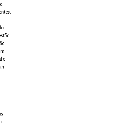
o,
entes.
do
estão
não
ram
l e
nam
ns
o