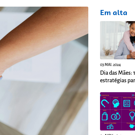
fixo
Em alta
03 MAI. 2024
Dia das Mães: 
estratégias pa
suas vendas