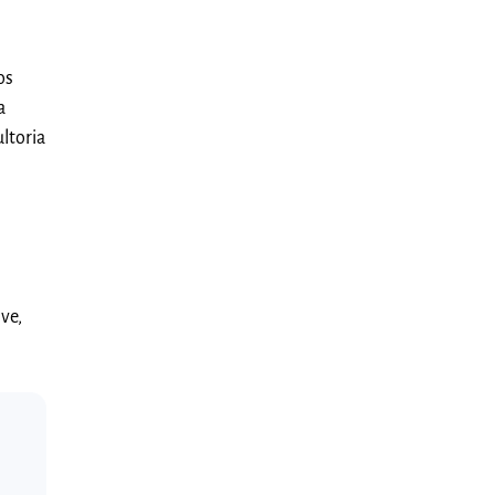
os
a
ultoria
ve,