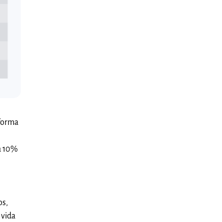
 forma
 a 10%
os,
 vida