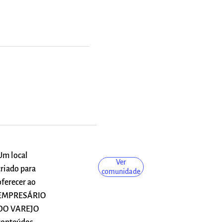
Um local
Ver
criado para
comunidade
oferecer ao
EMPRESÁRIO
DO VAREJO