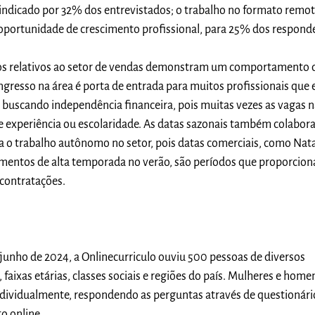
, indicado por 32% dos entrevistados; o trabalho no formato remot
 oportunidade de crescimento profissional, para 25% dos respond
os relativos ao setor de vendas demonstram um comportamento 
ingresso na área é porta de entrada para muitos profissionais que 
 e buscando independência financeira, pois muitas vezes as vagas 
e experiência ou escolaridade. As datas sazonais também colabo
a o trabalho autônomo no setor, pois datas comerciais, como Nata
entos de alta temporada no verão, são períodos que proporcio
contratações.
e junho de 2024, a Onlinecurriculo ouviu 500 pessoas de diversos
faixas etárias, classes sociais e regiões do país. Mulheres e home
ndividualmente, respondendo as perguntas através de questionári
o online.