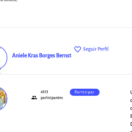
favorite_outline
Seguir Perfil
Aniele Kras Borges Bernst
4573
Participar
people
o
participantes