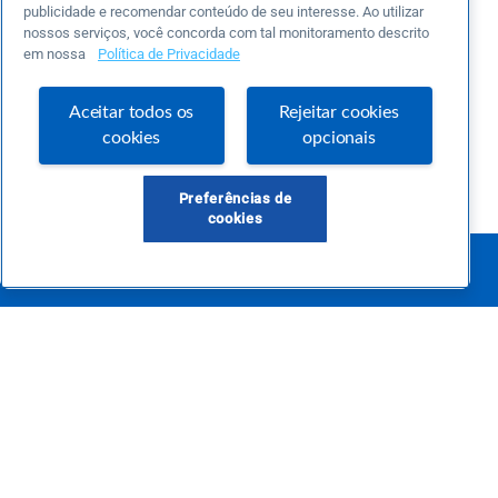
publicidade e recomendar conteúdo de seu interesse. Ao utilizar
nossos serviços, você concorda com tal monitoramento descrito
em nossa
Política de Privacidade
Aceitar todos os
Rejeitar cookies
cookies
opcionais
Preferências de
cookies
Este é um blog colaborativo.
O Sebrae não se responsabiliza pelo conteúdo publicado por terceiros.
Uma das maiores Comunidades de Empreendedorismo do Brasil, a Comunidade
Sebrae foi criada para entregar conteúdos em diversos formatos, inovadores,