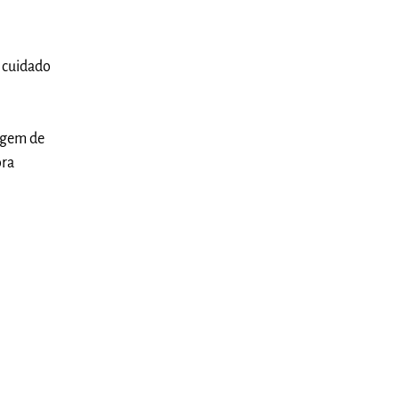
e cuidado
agem de
ora