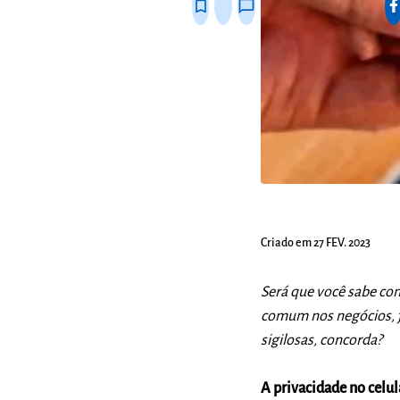
bookmark_border
thumb_up_alt
chat_bubble_outline
Criado em 27 FEV. 2023
Será que você sabe co
comum nos negócios, 
sigilosas, concorda?
A privacidade no celul