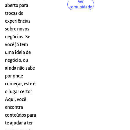
Ver
aberto para
comunidade
trocas de
experiências
sobre novos
negócios. Se
você já tem
uma ideia de
negócio, ou
ainda não sabe
por onde
começar, este é
o lugar certo!
Aqui, você
encontra
conteúdos para
te ajudar a ter