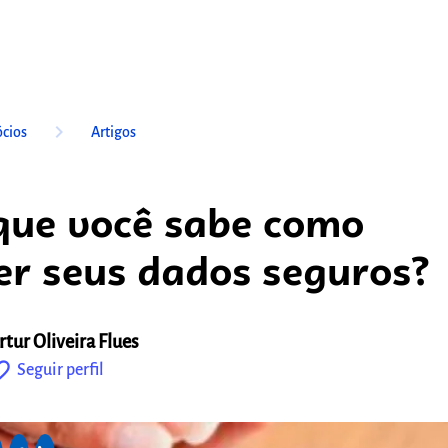
keyboard_arrow_right
cios
Artigos
que você sabe como
r seus dados seguros?
rtur Oliveira Flues
outline
Seguir perfil