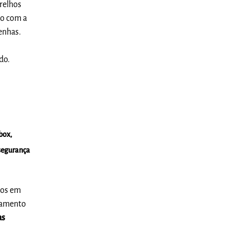
arelhos
do com a
senhas.
do.
box,
 segurança
lvos em
enamento
as