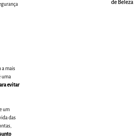
de Beleza
segurança
 a mais
 é uma
ara evitar
de um
vida das
ontas,
ssunto