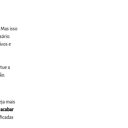
. Mas isso
sário.
ivos e
tue a
ão.
eja mais
 acabar
ficadas