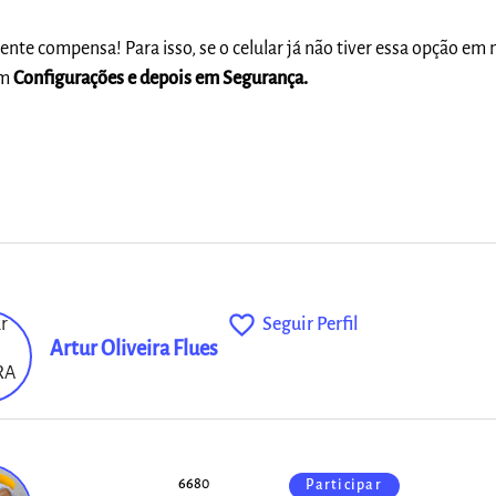
nte compensa! Para isso, se o celular já não tiver essa opção e
em
Configurações e depois em Segurança.
favorite_outline
Seguir Perfil
Artur Oliveira Flues
6680
Participar