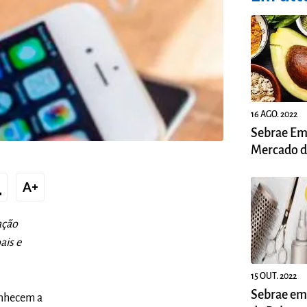
16 AGO. 2022
Sebrae Em
Mercado d
Naturais n
xt
text_increase
ação
ais e
15 OUT. 2022
Sebrae em
onhecem a