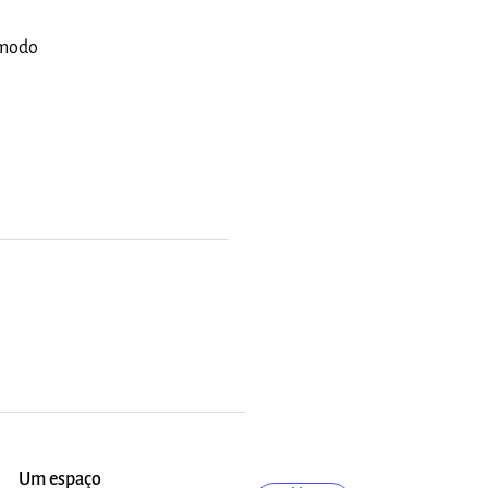
m modo
Um espaço