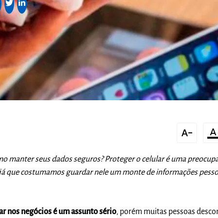
text_decrease
format_color_te
mo manter seus dados seguros? Proteger o celular é uma preocup
já que costumamos guardar nele um monte de informações pesso
ar nos negócios é um assunto séri
o
, porém muitas pessoas desc