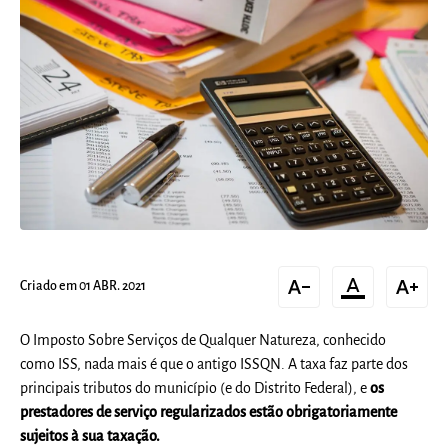
text_decrease
format_color_text
text_increase
Criado em 01 ABR. 2021
O Imposto Sobre Serviços de Qualquer Natureza, conhecido
como ISS, nada mais é que o antigo ISSQN. A taxa faz parte dos
principais tributos do município (e do Distrito Federal), e
os
prestadores de serviço regularizados estão obrigatoriamente
sujeitos à sua taxação.