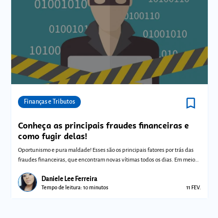
bookmark_border
Comunidades
Finanças e Tributos
Conheça as principais fraudes financeiras e
como fugir delas!
Oportunismo e pura maldade! Esses são os principais fatores por trás das
fraudes financeiras, que encontram novas vítimas todos os dias. Em meio
ao ce
Daniele Lee Ferreira
Tempo de leitura: 10 minutos
11 FEV.