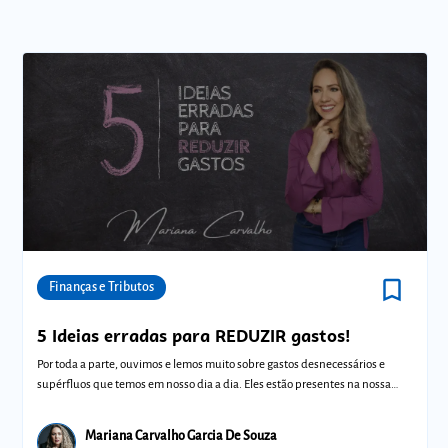
bookmark_border
Comunidades
Finanças e Tributos
5 Ideias erradas para REDUZIR gastos!
Por toda a parte, ouvimos e lemos muito sobre gastos desnecessários e
supérfluos que temos em nosso dia a dia. Eles estão presentes na nossa
vida, por
Mariana Carvalho Garcia De Souza