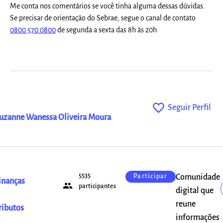
Me conta nos comentários se você tinha alguma dessas dúvidas.
Se precisar de orientação do Sebrae, segue o canal de contato
0800 570 0800
de segunda a sexta das 8h às 20h
favorite_outline
Seguir Perfil
uzanne Wanessa Oliveira Moura
5535
Comunidade
Participar
inanças
people
participantes
digital que
reune
ributos
informações