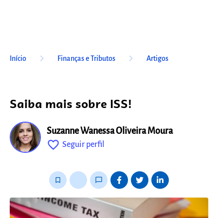
keyboard_arrow_right
keyboard_arrow_right
Início
Finanças e Tributos
Artigos
Saiba mais sobre ISS!
Suzanne Wanessa Oliveira Moura
favorite_outline
Seguir perfil
fixo
bookmark_border
thumb_up_alt
chat_bubble_outline