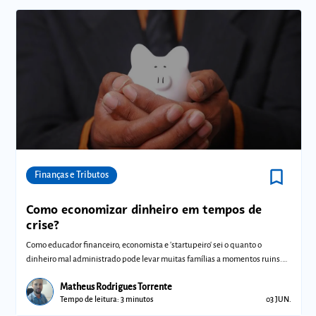
bookmark_border
Comunidades
Finanças e Tributos
Como economizar dinheiro em tempos de
crise?
Como educador financeiro, economista e 'startupeiro' sei o quanto o
dinheiro mal administrado pode levar muitas famílias a momentos ruins.
As dicas qu
Matheus Rodrigues Torrente
Tempo de leitura: 3 minutos
03 JUN.