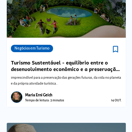
bookmark_border
Comunidades
Negócios em Turismo
Turismo Sustentável - equilíbrio entre o
desenvolvimento econômico e a preservação
ambiental
imprescindível para a preservação das gerações futuras, da vida no planeta
e da própria atividade turística..
Maria Erni Geich
Tempo de leitura: 3 minutos
14 OUT.