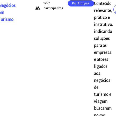
1707
Conteúdo
Participar
Negócios
people
participantes
relevante,
em
prático e
Turismo
instrutivo,
indicando
soluções
para as
empresas
e atores
ligados
aos
negócios
de
turismo e
viagem
buscarem
novos