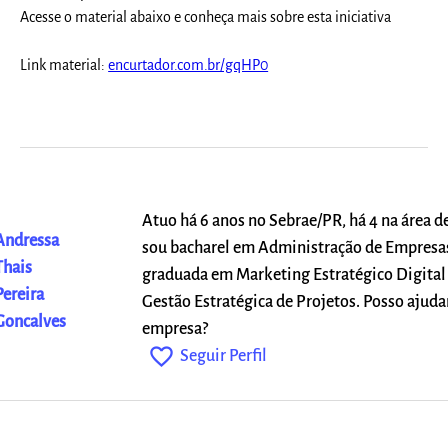
Acesse o material abaixo e conheça mais sobre esta iniciativa
Link material:
encurtador.com.br/gqHP0
Atuo há 6 anos no Sebrae/PR, há 4 na área d
Andressa
sou bacharel em Administração de Empresas
Thais
graduada em Marketing Estratégico Digital
Pereira
Gestão Estratégica de Projetos. Posso ajuda
Goncalves
empresa?
favorite_outline
Seguir Perfil