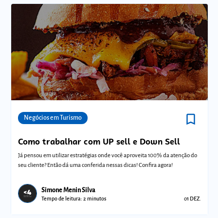
bookmark_border
Comunidades
Negócios em Turismo
Como trabalhar com UP sell e Down Sell
Já pensou em utilizar estratégias onde você aproveita 100% da atenção do
seu cliente? Então dá uma conferida nessas dicas! Confira agora!
Simone Menin Silva
Tempo de leitura: 2 minutos
01 DEZ.