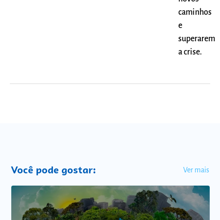
caminhos
e
superarem
a crise.
Você pode gostar:
Ver mais