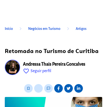
keyboard_arrow_right
keyboard_arrow_right
Início
Negócios em Turismo
Artigos
Retomada no Turismo de Curitiba
Andressa Thais Pereira Goncalves
favorite_outline
Seguir perfil
fixo
bookmark_border
thumb_up_alt
chat_bubble_outline