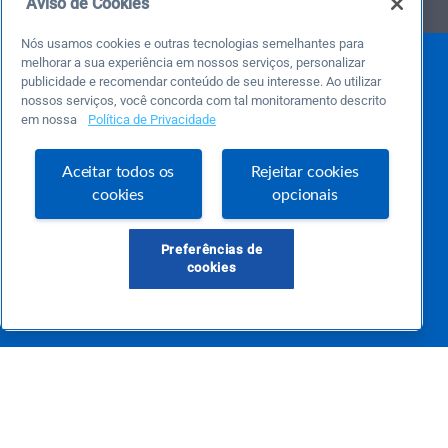
Aviso de Cookies
Nós usamos cookies e outras tecnologias semelhantes para
melhorar a sua experiência em nossos serviços, personalizar
publicidade e recomendar conteúdo de seu interesse. Ao utilizar
nossos serviços, você concorda com tal monitoramento descrito
em nossa
Política de Privacidade
Aceitar todos os
Rejeitar cookies
Este é um blog colaborativo.
cookies
opcionais
O Sebrae não se responsabiliza pelo conteúdo publicado por terceiros.
Uma das maiores Comunidades de Empreendedorismo do Brasil, a Comunidade
Sebrae foi criada para entregar conteúdos em diversos formatos, inovadores,
Preferências de
pertinentes e temas específicos que se conecte com a realidade da sua empresa.
cookies
E claro, conte sempre com o Sebrae/PR, em todos os momentos de sua vida
empreendedora.
Precisa de ajuda?
atendimentosebraepr@pr.sebrae.com.br
Central de Relacionamento 0800 570 0800
de segunda a sexta das 8h às 20h e pelos canais digitais até 00h