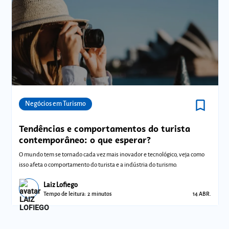
bookmark_border
Comunidades
Negócios em Turismo
Tendências e comportamentos do turista
contemporâneo: o que esperar?
O mundo tem se tornado cada vez mais inovador e tecnológico, veja como
isso afeta o comportamento do turista e a indústria do turismo.
Laiz Lofiego
Tempo de leitura: 2 minutos
14 ABR.