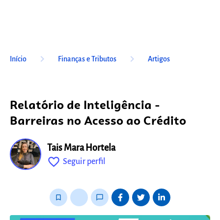
keyboard_arrow_right
keyboard_arrow_right
Início
Finanças e Tributos
Artigos
Relatório de Inteligência -
Barreiras no Acesso ao Crédito
Tais Mara Hortela
favorite_outline
Seguir perfil
fixo
bookmark_border
thumb_up_alt
chat_bubble_outline