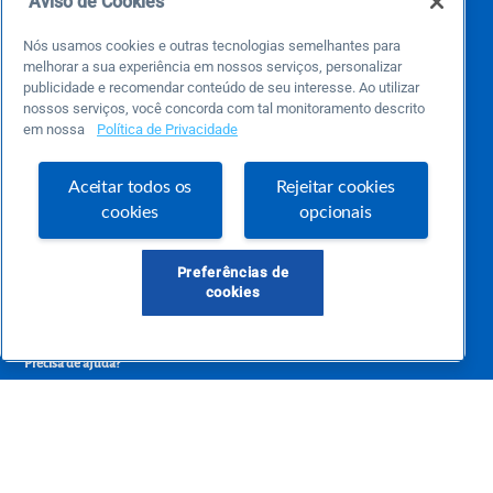
Aviso de Cookies
Nós usamos cookies e outras tecnologias semelhantes para
melhorar a sua experiência em nossos serviços, personalizar
publicidade e recomendar conteúdo de seu interesse. Ao utilizar
nossos serviços, você concorda com tal monitoramento descrito
em nossa
Política de Privacidade
Este é um blog colaborativo.
O Sebrae não se responsabiliza pelo conteúdo publicado por terceiros.
Aceitar todos os
Rejeitar cookies
Uma das maiores Comunidades de Empreendedorismo do Brasil, a Comunidade
cookies
opcionais
Sebrae foi criada para entregar conteúdos em diversos formatos, inovadores,
pertinentes e temas específicos que se conecte com a realidade da sua empresa.
E claro, conte sempre com o Sebrae/PR, em todos os momentos de sua vida
empreendedora.
Preferências de
cookies
Precisa de ajuda?
atendimentosebraepr@pr.sebrae.com.br
Central de Relacionamento 0800 570 0800
de segunda a sexta das 8h às 20h e pelos canais digitais até 00h