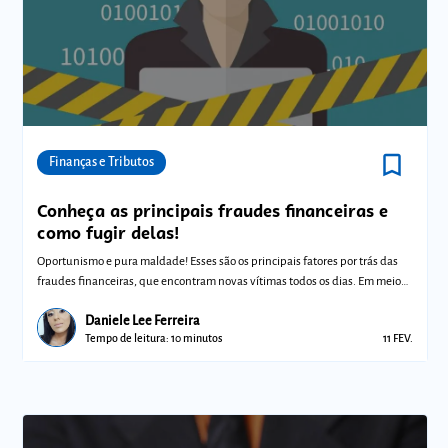
bookmark_border
Comunidades
Finanças e Tributos
Conheça as principais fraudes financeiras e
como fugir delas!
Oportunismo e pura maldade! Esses são os principais fatores por trás das
fraudes financeiras, que encontram novas vítimas todos os dias. Em meio
ao ce
Daniele Lee Ferreira
Tempo de leitura: 10 minutos
11 FEV.