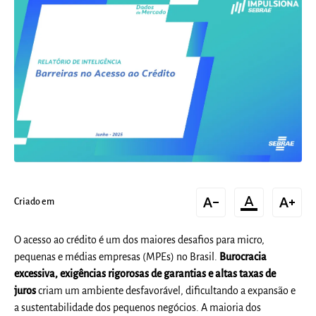
text_decrease
format_color_text
text_increase
Criado em
O acesso ao crédito é um dos maiores desafios para micro,
pequenas e médias empresas (MPEs) no Brasil.
Burocracia
excessiva, exigências rigorosas de garantias e altas taxas de
juros
criam um ambiente desfavorável, dificultando a expansão e
a sustentabilidade dos pequenos negócios. A maioria dos