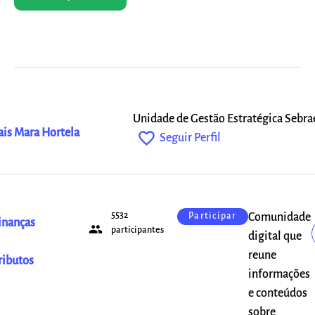
Unidade de Gestão Estratégica Sebra
ais Mara Hortela
favorite_outline
Seguir Perfil
5532
Comunidade
Participar
inanças
people
participantes
digital que
reune
ributos
informações
e conteúdos
sobre