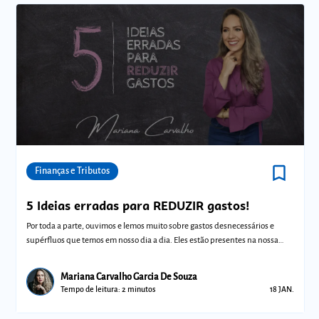
bookmark_border
Comunidades
Finanças e Tributos
5 Ideias erradas para REDUZIR gastos!
Por toda a parte, ouvimos e lemos muito sobre gastos desnecessários e
supérfluos que temos em nosso dia a dia. Eles estão presentes na nossa
vida, por
Mariana Carvalho Garcia De Souza
Tempo de leitura: 2 minutos
18 JAN.