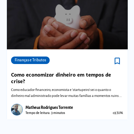
bookmark_border
Comunidades
Finanças e Tributos
Como economizar dinheiro em tempos de
crise?
Como educador financeiro, economista e 'startupeiro' sei o quanto o
dinheiro mal administrado pode levar muitas famílias a momentos ruins.
As dicas qu
Matheus Rodrigues Torrente
Tempo de leitura: 3 minutos
03 JUN.