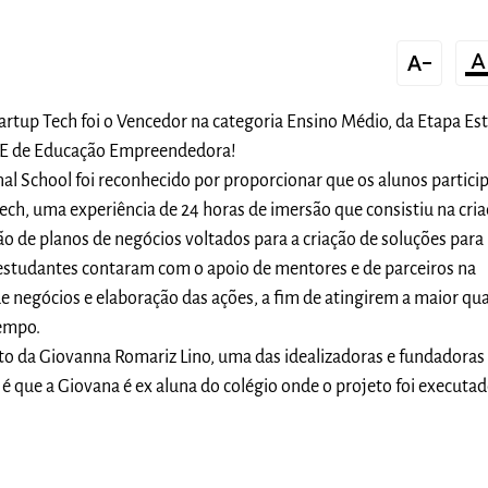
text_decrease
format_color_t
tartup Tech foi o Vencedor na categoria Ensino Médio, da Etapa Es
AE de Educação Empreendedora!
nal School foi reconhecido por proporcionar que os alunos partic
Tech, uma experiência de 24 horas de imersão que consistiu na cri
ão de planos de negócios voltados para a criação de soluções para
 estudantes contaram com o apoio de mentores e de parceiros na
e negócios e elaboração das ações, a fim de atingirem a maior qu
empo.
ato da Giovanna Romariz Lino, uma das idealizadoras e fundadoras
 é que a Giovana é ex aluna do colégio onde o projeto foi executa