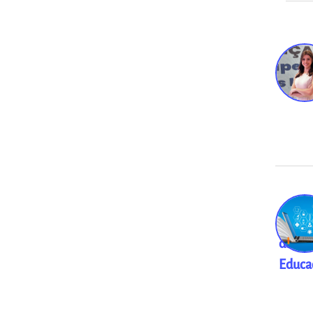
Desaf
da
Educa