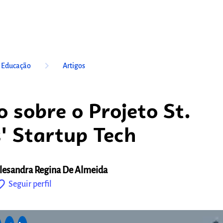
keyboard_arrow_right
a Educação
Artigos
o sobre o Projeto St.
' Startup Tech
lesandra Regina De Almeida
outline
Seguir perfil