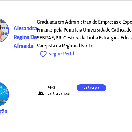
Graduada em Administrao de Empresas e Espec
Alesandra
Finanas pela Pontifcia Universidade Catlica do
Regina De
SEBRAE/PR, Gestora da Linha Estratgica Edu
Almeida
Varejista da Regional Norte.
favorite_outline
Seguir Perfil
2463
Participar
people
ios
participantes
ção