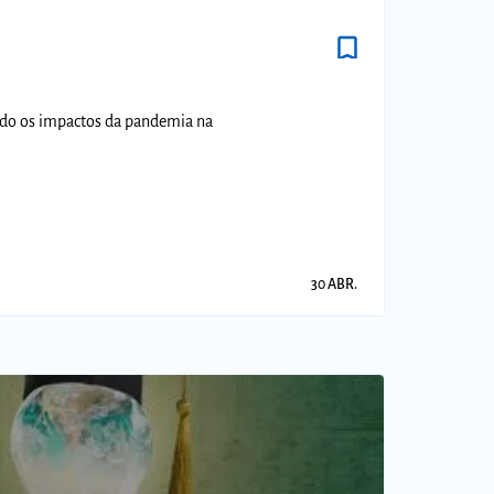
bookmark_border
ando os impactos da pandemia na
30 ABR.