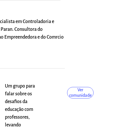
ialista em Controladoria e
 Paran. Consultora do
cao Empreendedora e do Comrcio
Um grupo para
Ver
falar sobre os
comunidade
desafios da
educação com
professores,
levando