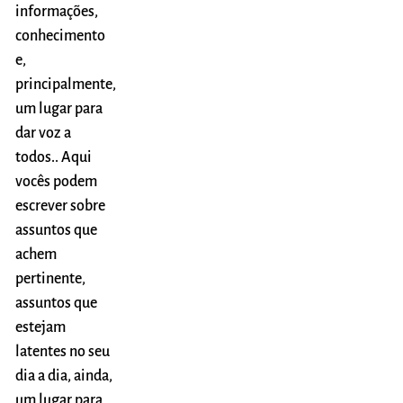
informações,
conhecimento
e,
principalmente,
um lugar para
dar voz a
todos.. Aqui
vocês podem
escrever sobre
assuntos que
achem
pertinente,
assuntos que
estejam
latentes no seu
dia a dia, ainda,
um lugar para