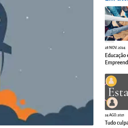
28 NOV. 2024
Educação 
Empreende
A força mo
nação
24 AGO. 2021
Tudo culpa